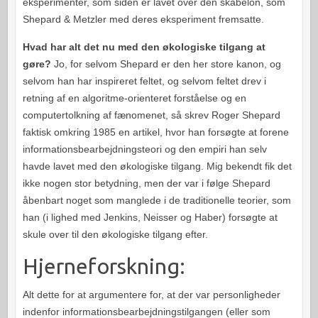
eksperimenter, som siden er lavet over den skabelon, som
Shepard & Metzler med deres eksperiment fremsatte.
Hvad har alt det nu med den økologiske tilgang at
gøre?
Jo, for selvom Shepard er den her store kanon, og
selvom han har inspireret feltet, og selvom feltet drev i
retning af en algoritme-orienteret forståelse og en
computertolkning af fænomenet, så skrev Roger Shepard
faktisk omkring 1985 en artikel, hvor han forsøgte at forene
informationsbearbejdningsteori og den empiri han selv
havde lavet med den økologiske tilgang. Mig bekendt fik det
ikke nogen stor betydning, men der var i følge Shepard
åbenbart noget som manglede i de traditionelle teorier, som
han (i lighed med Jenkins, Neisser og Haber) forsøgte at
skule over til den økologiske tilgang efter.
Hjerneforskning:
Alt dette for at argumentere for, at der var personligheder
indenfor informationsbearbejdningstilgangen (eller som