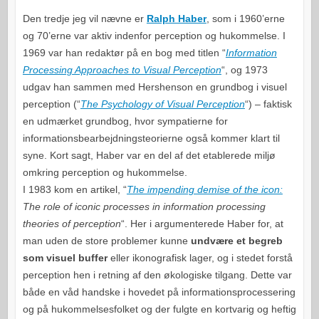
Den tredje jeg vil nævne er
Ralph Haber
, som i 1960’erne
og 70’erne var aktiv indenfor perception og hukommelse. I
1969 var han redaktør på en bog med titlen “
Information
Processing Approaches to Visual Perception
“, og 1973
udgav han sammen med Hershenson en grundbog i visuel
perception (“
The Psychology of Visual Perception
“) – faktisk
en udmærket grundbog, hvor sympatierne for
informationsbearbejdningsteorierne også kommer klart til
syne. Kort sagt, Haber var en del af det etablerede miljø
omkring perception og hukommelse.
I 1983 kom en artikel, “
The impending demise of the icon:
The role of iconic processes in information processing
theories of perception
“. Her i argumenterede Haber for, at
man uden de store problemer kunne
undvære et begreb
som visuel buffer
eller ikonografisk lager, og i stedet forstå
perception hen i retning af den økologiske tilgang. Dette var
både en våd handske i hovedet på informationsprocessering
og på hukommelsesfolket og der fulgte en kortvarig og heftig