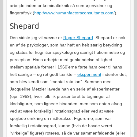
arbejde indenfor kriminalteknik så som øjenvidner og
fingeraftryk (
http://www.humanfactorsconsultants.com/
).
Shepard
Den sidste jeg vil nævne er
Roger Shepard
. Shepard er nok
en af de psykologer, som har haft en helt særlig betydning
og status for kognitionspsykologi og særligt hukommelse og
perception. Hans arbejde med genkendelse af lighed
mellem spatiale former i 1960’erne førte ham over til hans
helt særlige – og ret godt tænkte –
eksperiment
indenfor det,
som blev kendt som “mental rotation”. Sammen med
Jacqueline
Metzler lavede han en serie af eksperimenter
(opr. 1969), hvor folk fik præsenteret to tegninger af
klodsfigurer, som lignede hinanden, men som enten afveg
ved at være forskellig i rotationsgrad eller ved at være
spejlede omkring en midterakse. Figurerne, som var
forskellig i rotationsgrad, kunne (hvis de havde været
“virkelige” figurer) roteres, så de var sammenfaldende (eller