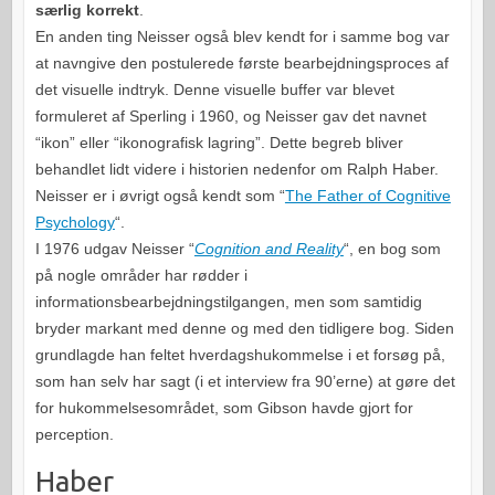
særlig korrekt
.
En anden ting Neisser også blev kendt for i samme bog var
at navngive den postulerede første bearbejdningsproces af
det visuelle indtryk. Denne visuelle buffer var blevet
formuleret af Sperling i 1960, og Neisser gav det navnet
“ikon” eller “ikonografisk lagring”. Dette begreb bliver
behandlet lidt videre i historien nedenfor om Ralph Haber.
Neisser er i øvrigt også kendt som “
The Father of Cognitive
Psychology
“.
I 1976 udgav Neisser “
Cognition and Reality
“, en bog som
på nogle områder har rødder i
informationsbearbejdningstilgangen, men som samtidig
bryder markant med denne og med den tidligere bog. Siden
grundlagde han feltet hverdagshukommelse i et forsøg på,
som han selv har sagt (i et interview fra 90’erne) at gøre det
for hukommelsesområdet, som Gibson havde gjort for
perception.
Haber