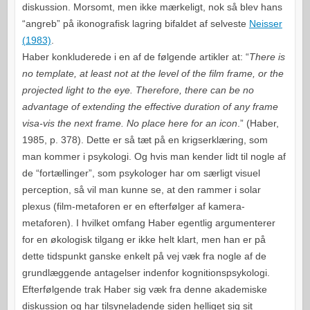
diskussion. Morsomt, men ikke mærkeligt, nok så blev hans
“angreb” på ikonografisk lagring bifaldet af selveste
Neisser
(1983)
.
Haber konkluderede i en af de følgende artikler at: “
There is
no template, at least not at the level of the film frame, or the
projected light to the eye. Therefore, there can be no
advantage of extending the effective duration of any frame
visa-vis the next frame. No place here for an icon
.” (Haber,
1985, p. 378). Dette er så tæt på en krigserklæring, som
man kommer i psykologi. Og hvis man kender lidt til nogle af
de “fortællinger”, som psykologer har om særligt visuel
perception, så vil man kunne se, at den rammer i solar
plexus (film-metaforen er en efterfølger af kamera-
metaforen). I hvilket omfang Haber egentlig argumenterer
for en økologisk tilgang er ikke helt klart, men han er på
dette tidspunkt ganske enkelt på vej væk fra nogle af de
grundlæggende antagelser indenfor kognitionspsykologi.
Efterfølgende trak Haber sig væk fra denne akademiske
diskussion og har tilsyneladende siden helliget sig sit