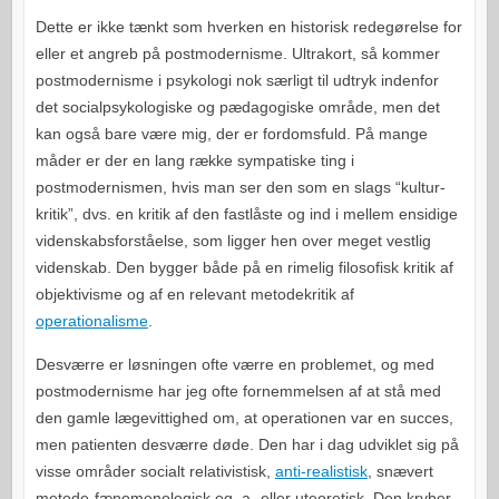
Dette er ikke tænkt som hverken en historisk redegørelse for
eller et angreb på postmodernisme. Ultrakort, så kommer
postmodernisme i psykologi nok særligt til udtryk indenfor
det socialpsykologiske og pædagogiske område, men det
kan også bare være mig, der er fordomsfuld. På mange
måder er der en lang række sympatiske ting i
postmodernismen, hvis man ser den som en slags “kultur-
kritik”, dvs. en kritik af den fastlåste og ind i mellem ensidige
videnskabsforståelse, som ligger hen over meget vestlig
videnskab. Den bygger både på en rimelig filosofisk kritik af
objektivisme og af en relevant metodekritik af
operationalisme
.
Desværre er løsningen ofte værre en problemet, og med
postmodernisme har jeg ofte fornemmelsen af at stå med
den gamle lægevittighed om, at operationen var en succes,
men patienten desværre døde. Den har i dag udviklet sig på
visse områder socialt relativistisk,
anti-realistisk
, snævert
metode-fænomenologisk og a- eller uteoretisk. Den kryber