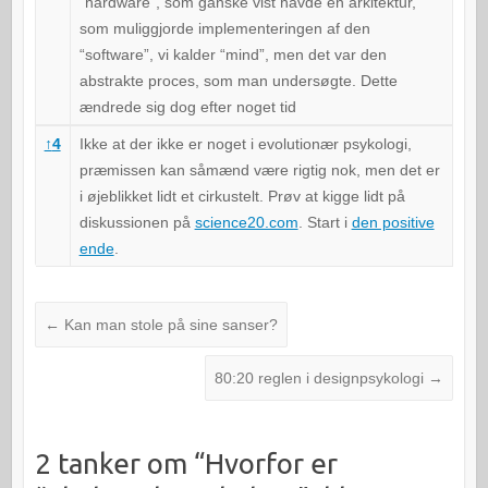
“hardware”, som ganske vist havde en arkitektur,
som muliggjorde implementeringen af den
“software”, vi kalder “mind”, men det var den
abstrakte proces, som man undersøgte. Dette
ændrede sig dog efter noget tid
↑
4
Ikke at der ikke er noget i evolutionær psykologi,
præmissen kan såmænd være rigtig nok, men det er
i øjeblikket lidt et cirkustelt. Prøv at kigge lidt på
diskussionen på
science20.com
. Start i
den positive
ende
.
←
Kan man stole på sine sanser?
80:20 reglen i designpsykologi
→
2 tanker om “
Hvorfor er