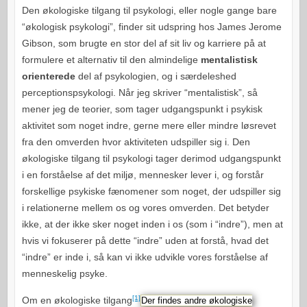
Den økologiske tilgang til psykologi, eller nogle gange bare
“økologisk psykologi”, finder sit udspring hos James Jerome
Gibson, som brugte en stor del af sit liv og karriere på at
formulere et alternativ til den almindelige
mentalistisk
orienterede
del af psykologien, og i særdeleshed
perceptionspsykologi. Når jeg skriver “mentalistisk”, så
mener jeg de teorier, som tager udgangspunkt i psykisk
aktivitet som noget indre, gerne mere eller mindre løsrevet
fra den omverden hvor aktiviteten udspiller sig i. Den
økologiske tilgang til psykologi tager derimod udgangspunkt
i en forståelse af det miljø, mennesker lever i, og forstår
forskellige psykiske fænomener som noget, der udspiller sig
i relationerne mellem os og vores omverden. Det betyder
ikke, at der ikke sker noget inden i os (som i “indre”), men at
hvis vi fokuserer på dette “indre” uden at forstå, hvad det
“indre” er inde i, så kan vi ikke udvikle vores forståelse af
menneskelig psyke.
[1]
Om en økologiske tilgang
Der findes andre økologiske