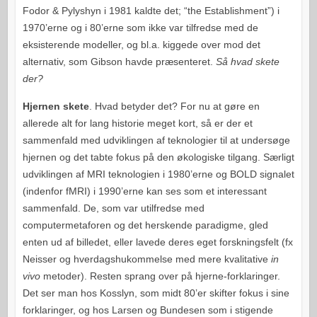
Fodor & Pylyshyn i 1981 kaldte det; “the Establishment”) i
1970’erne og i 80’erne som ikke var tilfredse med de
eksisterende modeller, og bl.a. kiggede over mod det
alternativ, som Gibson havde præsenteret.
Så hvad skete
der?
Hjernen skete
. Hvad betyder det? For nu at gøre en
allerede alt for lang historie meget kort, så er der et
sammenfald med udviklingen af teknologier til at undersøge
hjernen og det tabte fokus på den økologiske tilgang. Særligt
udviklingen af MRI teknologien i 1980’erne og BOLD signalet
(indenfor fMRI) i 1990’erne kan ses som et interessant
sammenfald. De, som var utilfredse med
computermetaforen og det herskende paradigme, gled
enten ud af billedet, eller lavede deres eget forskningsfelt (fx
Neisser og hverdagshukommelse med mere kvalitative
in
vivo
metoder). Resten sprang over på hjerne-forklaringer.
Det ser man hos Kosslyn, som midt 80’er skifter fokus i sine
forklaringer, og hos Larsen og Bundesen som i stigende