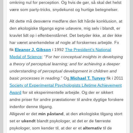
omkring nul for perception. Og hvis de gør, så skal det helst
være som party-tricks, snydekunst og hurtige betegnelser.
Alt dette må desværre medføre den lidt hårde konklusion, at
den økologiske tilgangs egne udøvere, mig selv i blandt, er
kravlet lidt op i elfenbenstårnet. Det betyder ikke, at der ikke
har været anerkendelse af nogle af forskernes arbejde. Fx
fik
Eleanor J. Gibson
i 1992
The President’s National
Medal of Science
: “
For her conceptual insights in developing
a theory of perceptual learning; and for achieving a deeper
understanding of perceptual development in children and
basic processes in reading.
” Og
Michael T. Turvey
fik i 2011
Society of Experimental Psychologists Lifetime Achievement
Award
for sit eksperimentelle arbejde. Og der er sikkert
andre priser for andre præstationer til andre dygtige forskere
indenfor denne tilgang.
Alligevel er det
min påstand
, at den økologiske tilgang stort
set er
ukendt
blandt psykologer, at det er de færreste
psykologer, som kender til, at der er et
alternativ
til de