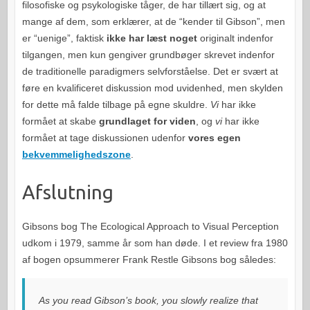
filosofiske og psykologiske tåger, de har tillært sig, og at
mange af dem, som erklærer, at de “kender til Gibson”, men
er “uenige”, faktisk
ikke har læst noget
originalt indenfor
tilgangen, men kun gengiver grundbøger skrevet indenfor
de traditionelle paradigmers selvforståelse. Det er svært at
føre en kvalificeret diskussion mod uvidenhed, men skylden
for dette må falde tilbage på egne skuldre.
Vi
har ikke
formået at skabe
grundlaget for viden
, og
vi
har ikke
formået at tage diskussionen udenfor
vores egen
bekvemmelighedszone
.
Afslutning
Gibsons bog The Ecological Approach to Visual Perception
udkom i 1979, samme år som han døde. I et review fra 1980
af bogen opsummerer Frank Restle Gibsons bog således:
As you read Gibson’s book, you slowly realize that