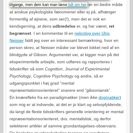
er en
bedre
måde
tilgange, men dem kan man læse
lidt om her
.
at anskue psykologiske fænomener eller ej på, afhænger
formentlig af øjnene, som ser(!), men det er nok en
kendsgerning, at dens
udbredelse
er, og har været,
ret
begrænset
. I en kommentar til en
nekrolog over Ulric
Neisser
faldt jeg over en interessant bemærkning, hvor en
person skrev, at Neisser måske var blevet lokket ned af en
blindgyde af Gibson. Argumentet var, at kigger man på det
eksperimentelle arbejde, som udføres og rapporteres i
tidsskrifter så som
Cognition
,
Journal of Experimental
Psychology
,
Cognitive
Psychology
og andre, så er
udgangspunktet i høj grad “mental
repræsentationsorienteret” snarere end “gibsoniansk”.
En knærefleks fra en paradigmatiker (men
ikke
dogmatiker
)
som mig er at indvende, at det er jo klart og selvopfyldende,
da langt de fleste tidsskrifters generelle orientering er mental
repræsentationsorienteret, dvs. mentalistisk, og derfor
selekterer artikler af samme grundantagelses-observans.