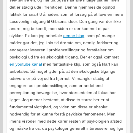
selv skrive en, og har da også haft alle mulige planer, men
det er stadig ude i fremtiden. Denne hjemmeside opstod
faktisk for snart 8 år siden, som et forsøg på at lave en mere
læsevenlig indgang til Gibsons ideer. Den gang var der ikke
andre, mig bekendt, men siden er der kommet et par
stykker. Fx kan jeg anbefale
denne blog
, som på mange
måder gør det, jeg i sin tid drømte om, nemlig forklarer og
engagerer læseren i problemstillinger og forståelser om
psykologi ud fra en økologisk tilgang. Der er også kommet
en youtube kanal
med fantastiske klip, som også klart kan
anbefales. Så noget tyder på, at den økologiske tilgangs
udøvere er på vej ud fra hjørnet. Vi mangler stadig at
engagere os i problemstillinger, som er andet end
perception og bevægelse, hvor størstedelen af fokus har
ligget. Jeg mener bestemt, at disse to størrelser er af
fundamental vigtighed, og viden om disse er absolut
nødvendig for at kunne forstå psykiske fænomener. Men
imens vi roder med dette kører resten af psykologien afsted
og måske fra os, da psykologer generelt interesserer sig lige