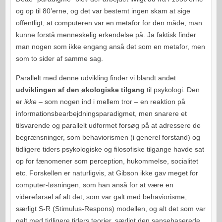
og op til 80’erne, og det var bestemt ingen skam at sige
offentligt, at computeren var en metafor for den måde, man
kunne forstå menneskelig erkendelse på. Ja faktisk finder
man nogen som ikke engang anså det som en metafor, men
som to sider af samme sag.
Parallelt med denne udvikling finder vi blandt andet
udviklingen af den økologiske tilgang
til psykologi. Den
er
ikke
– som nogen ind i mellem tror – en reaktion på
informationsbearbejdningsparadigmet, men snarere et
tilsvarende og parallelt udformet forsøg på at adressere de
begrænsninger, som behaviorismen (i generel forstand) og
tidligere tiders psykologiske og filosofiske tilgange havde sat
op for fænomener som perception, hukommelse, socialitet
etc. Forskellen er naturligvis, at Gibson ikke gav meget for
computer-løsningen, som han anså for at være en
videreførsel af alt det, som var galt med behaviorisme,
særligt S-R (Stimulus-Respons) modellen, og alt det som var
galt med tidligere tiders teorier, særligt den sansebaserede