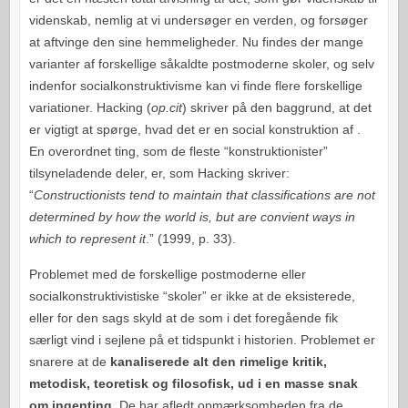
videnskab, nemlig at vi undersøger en verden, og forsøger
at aftvinge den sine hemmeligheder. Nu findes der mange
varianter af forskellige såkaldte postmoderne skoler, og selv
indenfor socialkonstruktivisme kan vi finde flere forskellige
variationer. Hacking (
op.cit
) skriver på den baggrund, at det
er vigtigt at spørge, hvad det er en social konstruktion af .
En overordnet ting, som de fleste “konstruktionister”
tilsyneladende deler, er, som Hacking skriver:
“
Constructionists tend to maintain that classifications are not
determined by how the world is, but are convient ways in
which to represent it
.” (1999, p. 33).
Problemet med de forskellige postmoderne eller
socialkonstruktivistiske “skoler” er ikke at de eksisterede,
eller for den sags skyld at de som i det foregående fik
særligt vind i sejlene på et tidspunkt i historien. Problemet er
snarere at de
kanaliserede alt den rimelige kritik,
metodisk, teoretisk og filosofisk, ud i en masse snak
om ingenting
. De har afledt opmærksomheden fra de