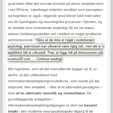
grad leder efter det neurale korrelat på deres template-teori
i slut 80’erne. Lærebøger indenfor områder som perception
og kognition er også i stigende grad blevet fyldt med viden
om de fysiologiske og neurologiske processer i hjernen, og
et område som evolutionær psykologi får en vis status,
selvom forklaringsværdien ind i mellem er noget tyndbenet
[4]
ammestuesnak.
Ikke at der ikke er noget i evolutionær
psykologi, præmissen kan såmænd være rigtig nok, men det er i
øjeblikket lidt et cirkustelt. Prøv at kigge lidt på diskussionen på
science20.com. …
Continue reading
Min hypotese, som alt det ovenstående bygger op til, er
derfor, at den utilfredshed med
informationsbearbejdningsmodellerne, som lurede på det
tidspunkt, blev erstattet, – ikke af et alternativt paradigme –
men
af en alternativ metodik og nomenklatur.
De
grundlæggende antagelser i
informationsbearbejdningstilgangen er stort set
bevaret
intakt
i den moderne neuropsykologiske tilgang til de