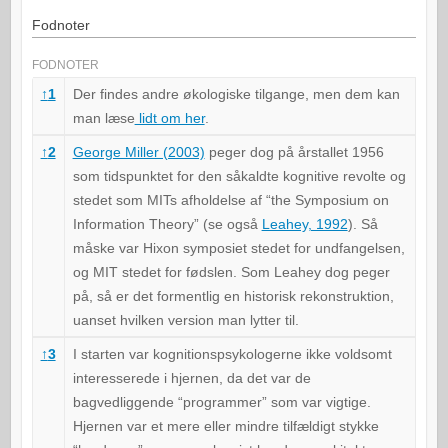
Fodnoter
FODNOTER
↑
1
Der findes andre økologiske tilgange, men dem kan
man læse
lidt om her
.
↑
2
George Miller (2003)
peger dog på årstallet 1956
som tidspunktet for den såkaldte kognitive revolte og
stedet som MITs afholdelse af “the Symposium on
Information Theory” (se også
Leahey, 1992
). Så
måske var Hixon symposiet stedet for undfangelsen,
og MIT stedet for fødslen. Som Leahey dog peger
på, så er det formentlig en historisk rekonstruktion,
uanset hvilken version man lytter til.
↑
3
I starten var kognitionspsykologerne ikke voldsomt
interesserede i hjernen, da det var de
bagvedliggende “programmer” som var vigtige.
Hjernen var et mere eller mindre tilfældigt stykke