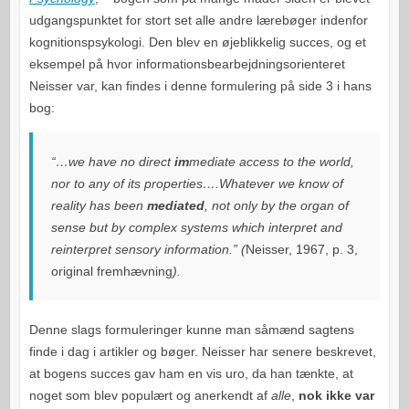
udgangspunktet for stort set alle andre lærebøger indenfor
kognitionspsykologi. Den blev en øjeblikkelig succes, og et
eksempel på hvor informationsbearbejdningsorienteret
Neisser var, kan findes i denne formulering på side 3 i hans
bog:
“…we have no direct
im
mediate access to the world,
nor to any of its properties….Whatever we know of
reality has been
mediated
, not only by the organ of
sense but by complex systems which interpret and
reinterpret sensory information.” (
Neisser,
1967, p. 3,
original fremhævning
).
Denne slags formuleringer kunne man såmænd sagtens
finde i dag i artikler og bøger. Neisser har senere beskrevet,
at bogens succes gav ham en vis uro, da han tænkte, at
noget som blev populært og anerkendt af
alle
,
nok ikke var