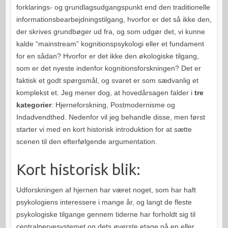
forklarings- og grundlagsudgangspunkt end den traditionelle
informationsbearbejdningstilgang, hvorfor er det så ikke den,
der skrives grundbøger ud fra, og som udgør det, vi kunne
kalde “mainstream” kognitionspsykologi eller et fundament
for en sådan? Hvorfor er det ikke den økologiske tilgang,
som er det nyeste indenfor kognitionsforskningen? Det er
faktisk et godt spørgsmål, og svaret er som sædvanlig et
komplekst et. Jeg mener dog, at hovedårsagen falder i
tre
kategorier
: Hjerneforskning, Postmodernisme og
Indadvendthed. Nedenfor vil jeg behandle disse, men først
starter vi med en kort historisk introduktion for at sætte
scenen til den efterfølgende argumentation.
Kort historisk blik:
Udforskningen af hjernen har været noget, som har haft
psykologiens interessere i mange år, og langt de fleste
psykologiske tilgange gennem tiderne har forholdt sig til
centralnervesystemet og dets øverste etage på en eller