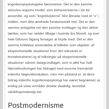
kognitionspsykologiske fænomener. Det er den samme
stimulus-respons model, som behavioristerne i sin tid
anvendte, og som “kognitivisterne” blot åbnede med et “o” i
midten, men ikke ændrede fundamentalt ved. Det er den
samme antagelse om den passive modtager og den aktive
tænker, som har rødder tilbage i tusinde års filosofi, og som
hele Gibsons tilgang forsøger at bryde med. Det er den
samme kritikløse anvendelse af billeder som objekter, af
eksperimentelle situationer hvor det relevante er
bortabstraheret og af tolkninger på eksperimentelle
situationer udover datagrundlaget, som vi altid har haft.
Hjerneforskningen har bidraget med enorme fremskridt
indenfor lægevidenskaben, men min påstand er, at dens
bidrag indenfor kognitionspsykologi har været begrænset, ja
endog på visse områder direkte skadelig, teoretisk
udviklingsmæssigt set.
Postmodernisme