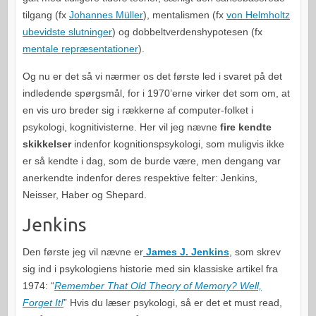
tilgang (fx
Johannes Müller
), mentalismen (fx
von Helmholtz
ubevidste slutninger
) og dobbeltverdenshypotesen (fx
mentale repræsentationer
).
Og nu er det så vi nærmer os det første led i svaret på det
indledende spørgsmål, for i 1970’erne virker det som om, at
en vis uro breder sig i rækkerne af computer-folket i
psykologi, kognitivisterne. Her vil jeg nævne
fire kendte
skikkelser
indenfor kognitionspsykologi, som muligvis ikke
er så kendte i dag, som de burde være, men dengang var
anerkendte indenfor deres respektive felter: Jenkins,
Neisser, Haber og Shepard.
Jenkins
Den første jeg vil nævne er
James J. Jenkins
, som skrev
sig ind i psykologiens historie med sin klassiske artikel fra
1974: “
Remember That Old Theory of Memory? Well,
Forget It!
” Hvis du læser psykologi, så er det et must read,