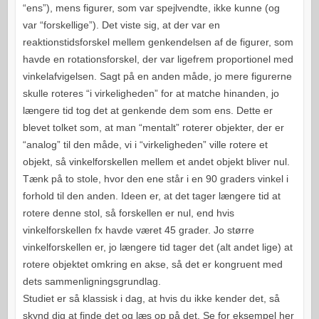
“ens”), mens figurer, som var spejlvendte, ikke kunne (og
var “forskellige”). Det viste sig, at der var en
reaktionstidsforskel mellem genkendelsen af de figurer, som
havde en rotationsforskel, der var ligefrem proportionel med
vinkelafvigelsen. Sagt på en anden måde, jo mere figurerne
skulle roteres “i virkeligheden” for at matche hinanden, jo
længere tid tog det at genkende dem som ens. Dette er
blevet tolket som, at man “mentalt” roterer objekter, der er
“analog” til den måde, vi i “virkeligheden” ville rotere et
objekt, så vinkelforskellen mellem et andet objekt bliver nul.
Tænk på to stole, hvor den ene står i en 90 graders vinkel i
forhold til den anden. Ideen er, at det tager længere tid at
rotere denne stol, så forskellen er nul, end hvis
vinkelforskellen fx havde været 45 grader. Jo større
vinkelforskellen er, jo længere tid tager det (alt andet lige) at
rotere objektet omkring en akse, så det er kongruent med
dets sammenligningsgrundlag.
Studiet er så klassisk i dag, at hvis du ikke kender det, så
skynd dig at finde det og læs op på det. Se for eksempel her