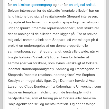
for
en leksikon-gennemgang
og her for
en original artikel
.
Selvom interessen for de såkaldte “mentale billeder” har en
lang historie bag sig, så revitaliserede Shepard interessen,
og lagde et fundament for kognitionspsykologi med eksplicit
udgangspunkt i “mentale repræsentationer”, som strukturer
der er analoge til de billeder, man kigger på. For at nævne
mig selv i samme afsnit som Shepard, så var mit eget ph.d.
projekt en undersøgelse af om denne proportionelle
sammenhæng, som Shepard fandt, også ville gælde, når vi
brugte faktiske (“virkelige”) figurer frem for billeder af
samme (der var forskelle, som synes vanskeligt at forklare
indenfor standardparadigmet). Samtidig og i forlængelse af
Shepards “mentale rotationsundersøgelser” var Stephen
Kosslyn en meget aktiv figur. Og i Danmark havde vi Axel
Larsen og Claus Bundesen fra Københavns Universitet, som
havde en template matching teori, de fremlagde midt i
halvfjerdserne, som et forsøg på at forklare eller beskrive
“objektgenkendelse” og mental rotation. Og der er talrige