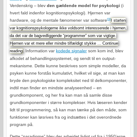
Verdenskrig – blev
den gældende model for psykologi
(i
hvert fald indenfor kognitionspsykologi). Hjernen var
[3]
hardware, og de mentale fænomener var software
I starten
var kognitionspsykologerne ikke voldsomt interesserede i hjernen,
da det var de bagvedliggende “programmer” som var vigtige.
Hjernen var et mere eller mindre tilfældigt stykke …
Continue
. Information var
kodede signaler
som kom ind, blev
reading
afkodet af behandlingssystemet, og sendt til en output-
mekanisme. Dette kunne beskrives som simple modeller, da
psyken kunne forstås kumulativt, hvilket vil sige, at man kan
bryde den psykologiske kompleksitet ned til delkomponenter,
indtil man finder en mindste analyseenhed – en
grundkomponent, og her fra kan man så samle disse
grundkomponenter i større komplekser. Hvis læseren kender
lidt til programmering, så kan man tænke på den måde, som
funktioner kan løsrives fra og indsættes i det overordnede
program på.
Dette “paradigme” blev der arbejdet livligt ud fra i 1950’erne