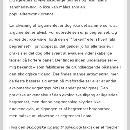
Og ligeledes at videnskabelige teoriers og resultaters
sandhedsværdi jo ikke kan måles som en
popularitetskonkurrence.
En afvisning af argumentet er dog ikke det samme som, at
argumentet er afvist. For udbredelsen
er
jo begrænset. Og
kunne
det ikke være, fordi den er “forkert” eller i hvert fald
begrænset? I princippet jo, det gælder jo for alle teorier, i
praksis er det dog ofte svært at evaluere videnskabelige
teorier på kortere baner. Der findes ingen undersøgelser –
mig bekendt – som falsificerer de grundlæggende påstande i
den økologiske tilgang. Der findes mange
argumenter
, men
de fleste baserer sig enten på misforståelser eller et andet
aksiomatisk udgangspunkt (et andet paradigme). Den
praktiske anvendelse af den økologiske tilgang er ligeledes
begrænset, men denne begrænsning skyldes ikke
nødvendigvis, at tilgangen er af begrænset brugbarhed,
men måske at udøverne er begrænset i antal.
Hvis den
økologiske tilgang til psykologi
faktisk er et “bedre”