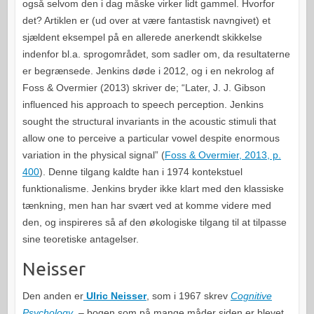
også selvom den i dag måske virker lidt gammel. Hvorfor
det? Artiklen er (ud over at være fantastisk navngivet) et
sjældent eksempel på en allerede anerkendt skikkelse
indenfor bl.a. sprogområdet, som sadler om, da resultaterne
er begrænsede. Jenkins døde i 2012, og i en nekrolog af
Foss & Overmier (2013) skriver de; “Later, J. J. Gibson
influenced his approach to speech perception. Jenkins
sought the structural invariants in the acoustic stimuli that
allow one to perceive a particular vowel despite enormous
variation in the physical signal” (
Foss & Overmier, 2013, p.
400
). Denne tilgang kaldte han i 1974 kontekstuel
funktionalisme. Jenkins bryder ikke klart med den klassiske
tænkning, men han har svært ved at komme videre med
den, og inspireres så af den økologiske tilgang til at tilpasse
sine teoretiske antagelser.
Neisser
Den anden er
Ulric Neisser
, som i 1967 skrev
Cognitive
Psychology
, – bogen som på mange måder siden er blevet