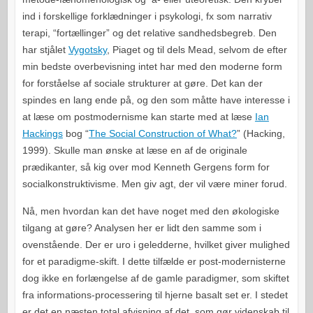
ind i forskellige forklædninger i psykologi, fx som narrativ
terapi, “fortællinger” og det relative sandhedsbegreb. Den
har stjålet
Vygotsky
, Piaget og til dels Mead, selvom de efter
min bedste overbevisning intet har med den moderne form
for forståelse af sociale strukturer at gøre. Det kan der
spindes en lang ende på, og den som måtte have interesse i
at læse om postmodernisme kan starte med at læse
Ian
Hackings
bog “
The Social Construction of What?
” (Hacking,
1999). Skulle man ønske at læse en af de originale
prædikanter, så kig over mod Kenneth Gergens form for
socialkonstruktivisme. Men giv agt, der vil være miner forud.
Nå, men hvordan kan det have noget med den økologiske
tilgang at gøre? Analysen her er lidt den samme som i
ovenstående. Der er uro i geledderne, hvilket giver mulighed
for et paradigme-skift. I dette tilfælde er post-modernisterne
dog ikke en forlængelse af de gamle paradigmer, som skiftet
fra informations-processering til hjerne basalt set er. I stedet
er det en næsten total afvisning af det, som gør videnskab til