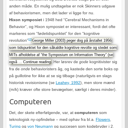
anden måde. En mulig undtagelse er nok Skinners udgave
af behaviorismen, men det lader vi ligge for nu.
Hixon symposiet
i 1948 hed “
Cerebral Mechanisms in
Behavior
“, og Hixon symposiet er interessant, fordi det ofte
markeres som “fødetidspunktet” for den “kognitive
[2]
revolution”
George Miller (2003) peger dog på årstallet 1956
som tidspunktet for den såkaldte kognitive revolte og stedet som
MITs afholdelse af “the Symposium on Information Theory” (se
. Her løsrev de
gode
kognitivister sig
også …
Continue reading
fra de
onde
behavioristers åg, og kastede den sorte boks op
på guillotine for ikke at se sig tilbage (naturligvis en slags
historisk revisionisme (se
Leahey, 1992
), men store mænd
(m/k) kræver ofte store bevægelser, særligt i deres minder).
Computeren
Det, der skete efterfølgende, var, at
computeren
som
teknologisk ny-opfindelse – med ophav fra bl.a.
Flowers
,
Turing
og
von Neumann
og succesen som kodebryder i 2.