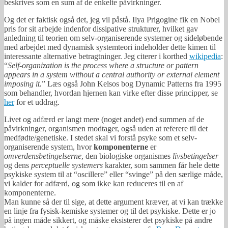
beskrives som en sum af de enkelte påvirkninger.
Og det er faktisk også det, jeg vil påstå. Ilya Prigogine fik en Nobel
pris for sit arbejde indenfor dissipative strukturer, hvilket gav
anledning til teorien om selv-organiserende systemer og sideløbende
med arbejdet med dynamisk systemteori indeholder dette kimen til
interessante alternative betragtninger. Jeg citerer i korthed
wikipedia
:
“
Self-organization is the process where a structure or pattern
appears in a system without a central authority or external element
imposing it.
” Læs også John Kelsos bog Dynamic Patterns fra 1995
som behandler, hvordan hjernen kan virke efter disse principper, se
her
for et uddrag.
Livet og adfærd er langt mere (noget andet) end summen af de
påvirkninger, organismen modtager, også uden at referere til det
medfødte/genetiske. I stedet skal vi forstå psyke som et selv-
organiserende system, hvor
komponenterne
er
omverdensbetingelserne
, den biologiske organismes
livsbetingelser
og dens
perceptuelle systemers
karakter, som sammen får hele dette
psykiske system til at “oscillere” eller “svinge” på den særlige måde,
vi kalder for adfærd, og som ikke kan reduceres til en af
komponenterne.
Man kunne så der til sige, at dette argument kræver, at vi kan trække
en linje fra fysisk-kemiske systemer og til det psykiske. Dette er jo
på ingen måde sikkert, og måske eksisterer det psykiske på andre