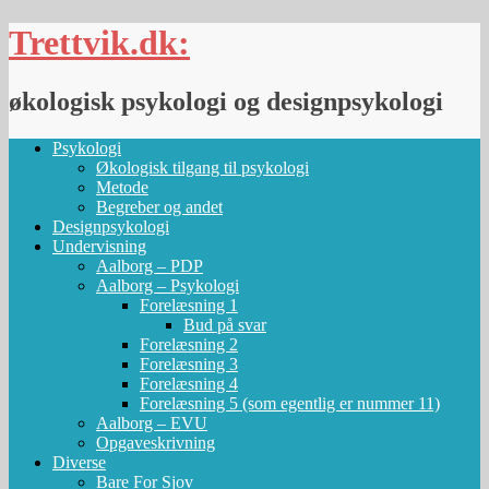
Skip
Trettvik.dk:
to
content
økologisk psykologi og designpsykologi
Psykologi
Økologisk tilgang til psykologi
Metode
Begreber og andet
Designpsykologi
Undervisning
Aalborg – PDP
Aalborg – Psykologi
Forelæsning 1
Bud på svar
Forelæsning 2
Forelæsning 3
Forelæsning 4
Forelæsning 5 (som egentlig er nummer 11)
Aalborg – EVU
Opgaveskrivning
Diverse
Bare For Sjov