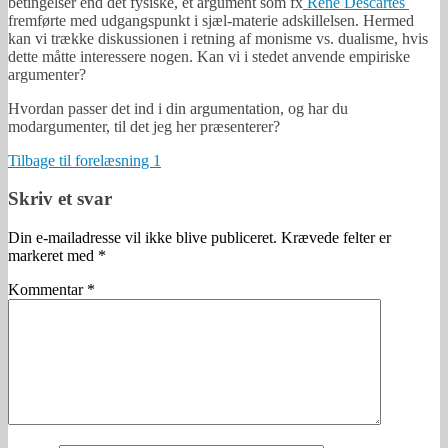
betingelser end det fysiske, et argument som fx
Rene Descartes
fremførte med udgangspunkt i sjæl-materie adskillelsen. Hermed
kan vi trække diskussionen i retning af monisme vs. dualisme, hvis
dette måtte interessere nogen. Kan vi i stedet anvende empiriske
argumenter?
Hvordan passer det ind i din argumentation, og har du
modargumenter, til det jeg her præsenterer?
Tilbage til forelæsning 1
Skriv et svar
Din e-mailadresse vil ikke blive publiceret.
Krævede felter er
markeret med
*
Kommentar
*