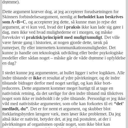
drømme).
Dette argument kræver dog, at jeg accepterer forudsætningen for
Skinners forbindelsesargument, nemlig at
forholdet kan beskrives
som A=B=C
, og accepterer jeg dette, så kunne man jo rejse det
argument, at vi kun ved, hvad der
i praksis
ikke kan lade sig gøre i
dag, men ikke ved hvad mulighederne er i morgen, og måske
forveksler vi
praktisk/principielt med muligt/umuligt
. Det ville
være første gang i historien, at nogen gjorde dette, tænk på
rumrejser, fly eller internettets kommunikationsmuligheder. Det
kunne jo handle om teknologisk udvikling eller bedre psykologiske
modeller eller sådan noget – måske går de våde drømme i opfyldelse
en dag?
I stedet kunne jeg argumentere, at hullet ligger i selve logikken. Alle
indre tilstande er
ikke
et resultat af ydre påvirkninger, og de indre
tilstande bidrager derfor med noget særligt, og kan ikke bort-
reduceres. Dette argument kommer meget hurtigt til at tage en
nativistisk retning, da det særlige for den indre tilstand må tilskrives
noget som ikke er indeholdt i de ydre tilstande. Personligt er jeg ikke
vild med nativistiske argumenter, som ofte kan forkortes til et:
“det’
medfødt, du”
. Det er for nemt et argument, og skubber blot
forklaringsbyrden længere væk, men løser ikke problemet. Da jeg
altså ikke er nativist, betyder det, at jeg må postulere, at der i
påvirkningen af organismen opstår noget, som ikke blot kan