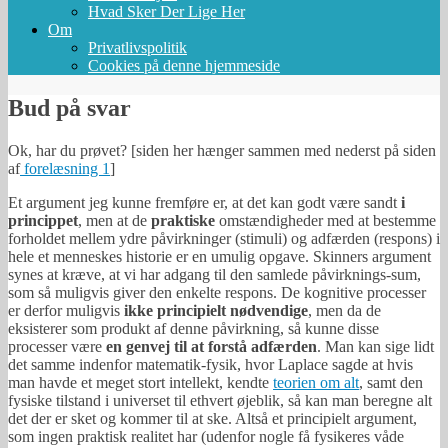
Hvad Sker Der Lige Her
Om
Privatlivspolitik
Cookies på denne hjemmeside
Bud på svar
Ok, har du prøvet? [siden her hænger sammen med nederst på siden
af
forelæsning 1
]
Et argument jeg kunne fremføre er, at det kan godt være sandt
i
princippet
, men at de
praktiske
omstændigheder med at bestemme
forholdet mellem ydre påvirkninger (stimuli) og adfærden (respons) i
hele et menneskes historie er en umulig opgave. Skinners argument
synes at kræve, at vi har adgang til den samlede påvirknings-sum,
som så muligvis giver den enkelte respons. De kognitive processer
er derfor muligvis
ikke principielt nødvendige
, men da de
eksisterer som produkt af denne påvirkning, så kunne disse
processer være
en genvej til at forstå adfærden
. Man kan sige lidt
det samme indenfor matematik-fysik, hvor Laplace sagde at hvis
man havde et meget stort intellekt, kendte
teorien om alt
, samt den
fysiske tilstand i universet til ethvert øjeblik, så kan man beregne alt
det der er sket og kommer til at ske. Altså et principielt argument,
som ingen praktisk realitet har (udenfor nogle få fysikeres våde