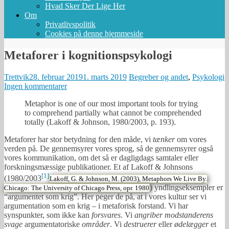
Hvad Sker Der Lige Her
Om
Privatlivspolitik
Cookies på denne hjemmeside
Metaforer i kognitionspsykologi
Trettvik
28. februar 2019
1. marts 2019
Begreber og andet
,
Psykologi
Ingen kommentarer
Metaphor is one of our most important tools for trying
to comprehend partially what cannot be comprehended
totally (Lakoff & Johnson, 1980/2003, p. 193).
Metaforer har stor betydning for den måde, vi
tænker
om vores
verden på. De gennemsyrer vores sprog, så de gennemsyrer også
vores kommunikation, om det så er dagligdags samtaler eller
forskningsmæssige publikationer. Et af Lakoff & Johnsons
[1]
(1980/2003
Lakoff, G. & Johnson, M. (2003), Metaphors We Live By.
) yndlingseksempler er
Chicago: The University of Chicago Press, opr. 1980
“argumentet som krig”. Her peger de på, at i vores kultur ser vi
argumentation som en krig – i metaforisk forstand. Vi har
synspunkter, som ikke kan
forsvares
. Vi
angriber
modstanderens
svage
argumentatoriske
områder
. Vi
destruerer
eller
ødelægger
et