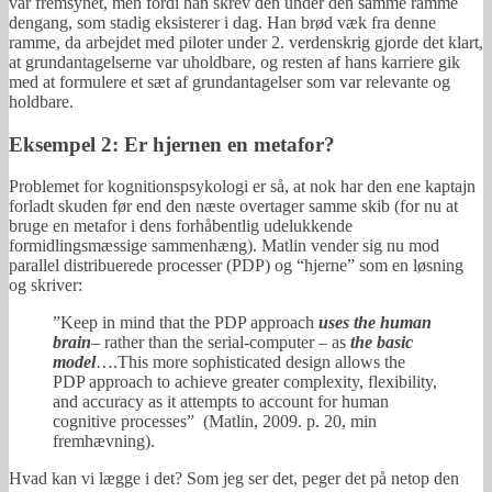
var fremsynet, men fordi han skrev den under den samme ramme
dengang, som stadig eksisterer i dag. Han brød væk fra denne
ramme, da arbejdet med piloter under 2. verdenskrig gjorde det klart,
at grundantagelserne var uholdbare, og resten af hans karriere gik
med at formulere et sæt af grundantagelser som var relevante og
holdbare.
Eksempel 2: Er hjernen en metafor?
Problemet for kognitionspsykologi er så, at nok har den ene kaptajn
forladt skuden før end den næste overtager samme skib (for nu at
bruge en metafor i dens forhåbentlig udelukkende
formidlingsmæssige sammenhæng). Matlin vender sig nu mod
parallel distribuerede processer (PDP) og “hjerne” som en løsning
og skriver:
”Keep in mind that the PDP approach
uses the human
brain
– rather than the serial-computer – as
the basic
model
….This more sophisticated design allows the
PDP approach to achieve greater complexity, flexibility,
and accuracy as it attempts to account for human
cognitive processes” (Matlin, 2009. p. 20, min
fremhævning).
Hvad kan vi lægge i det? Som jeg ser det, peger det på netop den