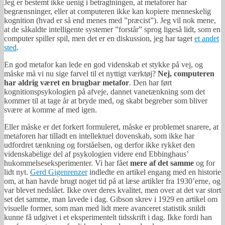
Jeg er bestemt ikke uenig i betragtningen, at metaforer har
begrænsninger, eller at computeren ikke kan kopiere menneskelig
kognition (hvad er så end menes med ”præcist”). Jeg vil nok mene,
at de såkaldte intelligente systemer ”forstår” sprog ligeså lidt, som en
computer spiller spil, men det er en diskussion, jeg har taget
et andet
sted
.
En god metafor kan lede en god videnskab et stykke på vej, og
måske må vi nu sige farvel til et nyttigt værktøj?
Nej, computeren
har aldrig været en brugbar metafor
. Den har ført
kognitionspsykologien på afveje, dannet vanetænkning som det
kommer til at tage år at bryde med, og skabt begreber som bliver
svære at komme af med igen.
Eller måske er det forkert formuleret, måske er problemet snarere, at
metaforen har tilladt en intellektuel dovenskab, som ikke har
udfordret tænkning og forståelsen, og derfor ikke rykket den
videnskabelige del af psykologien videre end Ebbinghaus’
hukommelseseksperimenter. Vi har fået
mere af det samme
og for
lidt nyt.
Gerd Gigenrenzer
indledte en artikel engang med en historie
om, at han havde brugt noget tid på at læse artikler fra 1930’erne, og
var blevet nedslået. Ikke over deres kvalitet, men over at det var stort
set det samme, man lavede i dag. Gibson skrev i 1929 en artikel om
visuelle former, som man med lidt mere avanceret statistik snildt
kunne få udgivet i et eksperimentelt tidsskrift i dag. Ikke fordi han