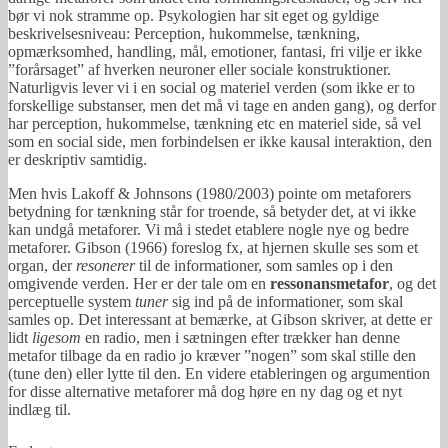
bør vi nok stramme op. Psykologien har sit eget og gyldige
beskrivelsesniveau: Perception, hukommelse, tænkning,
opmærksomhed, handling, mål, emotioner, fantasi, fri vilje er ikke
”forårsaget” af hverken neuroner eller sociale konstruktioner.
Naturligvis lever vi i en social og materiel verden (som ikke er to
forskellige substanser, men det må vi tage en anden gang), og derfor
har perception, hukommelse, tænkning etc en materiel side, så vel
som en social side, men forbindelsen er ikke kausal interaktion, den
er deskriptiv samtidig.
Men hvis Lakoff & Johnsons (1980/2003) pointe om metaforers
betydning for tænkning står for troende, så betyder det, at vi ikke
kan undgå metaforer. Vi må i stedet etablere nogle nye og bedre
metaforer. Gibson (1966) foreslog fx, at hjernen skulle ses som et
organ, der
resonerer
til de informationer, som samles op i den
omgivende verden. Her er der tale om en
ressonansmetafor
, og det
perceptuelle system
tuner
sig ind på de informationer, som skal
samles op. Det interessant at bemærke, at Gibson skriver, at dette er
lidt
ligesom
en radio, men i sætningen efter trækker han denne
metafor tilbage da en radio jo kræver ”nogen” som skal stille den
(tune den) eller lytte til den. En videre etableringen og argumention
for disse alternative metaforer må dog høre en ny dag og et nyt
indlæg til.