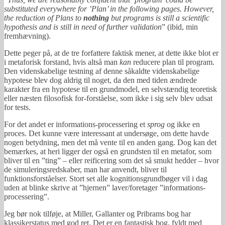
substituted everywhere for ’Plan’ in the following pages. However,
the reduction of Plans to
nothing
but programs is still a scientific
hypothesis and is still in need of further validation
” (ibid, min
fremhævning).
Dette peger på, at de tre forfattere faktisk mener, at dette ikke blot er
i metaforisk forstand, hvis altså man
kan
reducere plan til program.
Den videnskabelige testning af denne såkaldte videnskabelige
hypotese blev dog aldrig til noget, da den med tiden ændrede
karakter fra en hypotese til en grundmodel, en selvstændig teoretisk
eller næsten filosofisk for-forståelse, som ikke i sig selv blev udsat
for tests.
For det andet er informations-processering et
sprog
og ikke en
proces. Det kunne være interessant at undersøge, om dette havde
nogen betydning, men det må vente til en anden gang. Dog kan det
bemærkes, at heri ligger der også en grundsten til en metafor, som
bliver til en ”ting” – eller reificering som det så smukt hedder – hvor
de simuleringsredskaber, man har anvendt, bliver til
funktionsforståelser. Stort set alle kognitionsgrundbøger vil i dag
uden at blinke skrive at ”hjernen” laver/foretager ”informations-
processering”.
Jeg bør nok tilføje, at Miller, Gallanter og Pribrams bog har
klassikerstatus med god ret. Det er en fantastisk bog, fyldt med