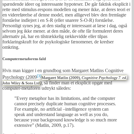
spændende ideer og interessante hypoteser. De går faktisk eksplicit i
rette med stimulus-respons modellen og mener ikke, at deres teori er
en videreførelse af denne model, men alligevel blev den fremlagte
forståelse indlejret i en S-R (eller snarere S-O-R) forståelse.
Personligt synes jeg, at den stadig er interessant at læse i dag, også
selvom jeg ikke mener. at den måde, de ofte får formuleret deres
alternativ på, har en tilstrækkelig rækkevidde eller tilpas
forklaringskraft for de psykologiske fænomener, de kredser
omkring.
Computermetaforens fald
Hvis man kigger i en grundbog som Margaret Matlins Cognitive
[3]
Psychology (2009
Margaret Matlin (2009),
Cognitive Psychology 7.
ed
,
),
så finder man et eksplicit opgør med
John Wiley & Sons Ltd
computer-metaforen udtrykt således:
”Every metaphor has its limitations, and the computer
cannot precisely duplicate human cognitive processes.
For example, no artificial –intelligence system can
speak and understand language as well as you do,
because your background knowledge is so much more
extensive” (Matlin, 2009, p.17).