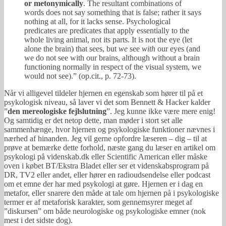
or metonymically
. The resultant combinations of
words does not say something that is false; rather it says
nothing at all, for it lacks sense. Psychological
predicates are predicates that apply essentially to the
whole living animal, not its parts. It is not the eye (let
alone the brain) that sees, but
we
see
with
our eyes (and
we do not see with our brains, although without a brain
functioning normally in respect of the visual system, we
would not see).” (op.cit., p. 72-73).
Når vi alligevel tildeler hjernen en egenskab som hører til på et
psykologisk niveau, så laver vi det som Bennett & Hacker kalder
”
den mereologiske fejlslutning
”. Jeg kunne ikke være mere enig!
Og samtidig er det netop dette, man møder i stort set alle
sammenhænge, hvor hjernen og psykologiske funktioner nævnes i
nærhed af hinanden. Jeg vil gerne opfordre læseren – dig – til at
prøve at bemærke dette forhold, næste gang du læser en artikel om
psykologi på videnskab.dk eller Scientific American eller måske
oven i købet BT/Ekstra Bladet eller ser et videnskabsprogram på
DR, TV2 eller andet, eller hører en radioudsendelse eller podcast
om et emne der har med psykologi at gøre. Hjernen er i dag en
metafor, eller snarere den måde at tale om hjernen på i psykologiske
termer er af metaforisk karakter, som gennemsyrer meget af
”diskursen” om både neurologiske og psykologiske emner (nok
mest i det sidste dog).