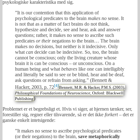
psykologiske karakteristika med sig.
”It is our contention that this application of
psychological predicates to the brain
makes no
sense. It
is not that as a matter of fact brains do not think,
hypothesize and decide, see and hear, ask and answer
questions; rather, it makes no sense to ascribe such
predicates
or their
negations to the brain… The brain
makes no decisions, but neither is it indecisive. Only
what
can
decide can be indecisive. So, too, the brain
cannot be conscious; only the living creature whose
brain it is can be conscious – or unconscious. On a
human being and what
behaves
like one can intelligibly
and literally be said to see or be blind, hear and be deaf,
ask questions or refrain from asking.” (Bennett &
[4]
Hacker, 2003, p. 72
Bennett, M.R. & Hacker, P.M.S. (2003),
Philosophical Foundations of Neuroscience
, Oxford: Blackwell
)
Publishing
Problemet er et begrebsligt et. Hvis vi siger, at hjernen tænker, ser,
forestiller sig, regner eller tilsvarende, så er det ikke
forkert
– det er
ganske enkelt intetsigende:
”It makes no sense to ascribe psychological predicates
(or their negations) to the brain,
save metaphorically