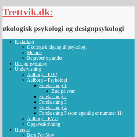
Skip
Trettvik.dk:
to
content
økologisk psykologi og designpsykologi
Psykologi
Økologisk tilgang til psykologi
Metode
Begreber og andet
Designpsykologi
Undervisning
Aalborg – PDP
Aalborg – Psykologi
Forelæsning 1
Bud på svar
Forelæsning 2
Forelæsning 3
Forelæsning 4
Forelæsning 5 (som egentlig er nummer 11)
Aalborg – EVU
Opgaveskrivning
Diverse
Bare For Sjov