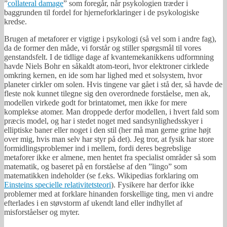
”
collateral damage
” som foregår, når psykologien træder i
baggrunden til fordel for hjerneforklaringer i de psykologiske
kredse.
Brugen af metaforer er vigtige i psykologi (så vel som i andre fag),
da de former den måde, vi forstår og stiller spørgsmål til vores
genstandsfelt. I de tidlige dage af kvantemekanikkens udformning
havde Niels Bohr en såkaldt atom-teori, hvor elektroner cirklede
omkring kernen, en ide som har lighed med et solsystem, hvor
planeter cirkler om solen. Hvis tingene var gået i stå der, så havde de
fleste nok kunnet tilegne sig den overordnede forståelse, men ak,
modellen virkede godt for brintatomet, men ikke for mere
komplekse atomer. Man droppede derfor modellen, i hvert fald som
præcis model, og har i stedet noget med sandsynlighedsskyer i
elliptiske baner eller noget i den stil (her må man gerne grine højt
over mig, hvis man selv har styr på det). Jeg tror, at fysik har store
formidlingsproblemer ind i mellem, fordi deres begrebslige
metaforer ikke er almene, men hentet fra specialist områder så som
matematik, og baseret på en forståelse af den ”lingo” som
matematikken indeholder (se f.eks. Wikipedias forklaring om
Einsteins specielle relativitetsteori
). Fysikere har derfor ikke
problemer med at forklare hinanden forskellige ting, men vi andre
efterlades i en støvstorm af ukendt land eller indhyllet af
misforståelser og myter.