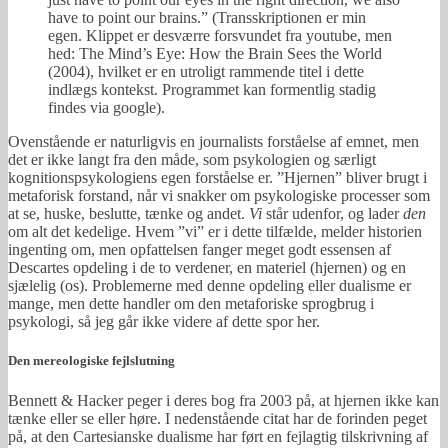
have to point our brains.” (Transskriptionen er min
egen. Klippet er desværre forsvundet fra youtube, men
hed: The Mind’s Eye: How the Brain Sees the World
(2004), hvilket er en utroligt rammende titel i dette
indlægs kontekst. Programmet kan formentlig stadig
findes via google).
Ovenstående er naturligvis en journalists forståelse af emnet, men
det er ikke langt fra den måde, som psykologien og særligt
kognitionspsykologiens egen forståelse er. ”Hjernen” bliver brugt i
metaforisk forstand, når vi snakker om psykologiske processer som
at se, huske, beslutte, tænke og andet.
Vi
står udenfor, og lader
den
om alt det kedelige. Hvem ”vi” er i dette tilfælde, melder historien
ingenting om, men opfattelsen fanger meget godt essensen af
Descartes opdeling i de to verdener, en materiel (hjernen) og en
sjælelig (os). Problemerne med denne opdeling eller dualisme er
mange, men dette handler om den metaforiske sprogbrug i
psykologi, så jeg går ikke videre af dette spor her.
Den mereologiske fejlslutning
Bennett & Hacker peger i deres bog fra 2003 på, at hjernen ikke kan
tænke eller se eller høre. I nedenstående citat har de forinden peget
på, at den Cartesianske dualisme har ført en fejlagtig tilskrivning af