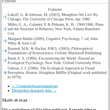
Fodnoter
Fodnoter
Lakoff, G. & Johnson, M. (2003), Metaphors We Live By.
↑
1
Chicago: The University of Chicago Press, opr. 1980
Miller, G. A., Galanter, E & Pribram, K. H., 1960/1986, Plans
↑
2
and the Structure of Behavior, New York, Adams-Bannister-
Cox
Margaret Matlin (2009),
Cognitive Psychology 7.
ed
, John
↑
3
Wiley & Sons Ltd
Bennett, M.R. & Hacker, P.M.S. (2003),
Philosophical
↑
4
Foundations of Neuroscience
, Oxford: Blackwell Publishing
Reed, E. S. (1996).
Encountering the World: Toward an
↑
5
Ecological Psychology.
New York: Oxford University Press.
Gibson, J. J. (1986). The Ecological Approach to Visual
↑
6
Perception. Boston: Houghton Mifflin (Original work published
in 1979).
←
Computerbrugermanifestet
Mennesket eksisterer ikke
→
Skriv et svar
Din e-mailadresse vil ikke blive publiceret.
Krævede felter er