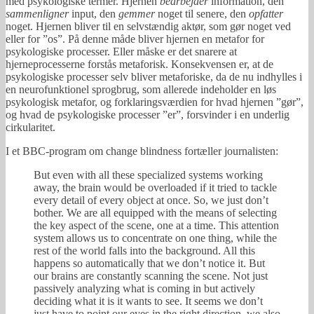
med psykologiske termer. Hjernen
bearbejder
information, den
sammenligner
input, den
gemmer
noget til senere, den
opfatter
noget. Hjernen bliver til en selvstændig aktør, som gør noget ved
eller for ”os”. På denne måde bliver hjernen en metafor for
psykologiske processer. Eller måske er det snarere at
hjerneprocesserne forstås metaforisk. Konsekvensen er, at de
psykologiske processer selv bliver metaforiske, da de nu indhylles i
en neurofunktionel sprogbrug, som allerede indeholder en løs
psykologisk metafor, og forklaringsværdien for hvad hjernen ”gør”,
og hvad de psykologiske processer ”er”, forsvinder i en underlig
cirkularitet.
I et BBC-program om change blindness fortæller journalisten:
But even with all these specialized systems working
away, the brain would be overloaded if it tried to tackle
every detail of every object at once. So, we just don’t
bother. We are all equipped with the means of selecting
the key aspect of the scene, one at a time. This attention
system allows us to concentrate on one thing, while the
rest of the world falls into the background. All this
happens so automatically that we don’t notice it. But
our brains are constantly scanning the scene. Not just
passively analyzing what is coming in but actively
deciding what it is it wants to see. It seems we don’t
just have to point our eyes in the right direction, we also