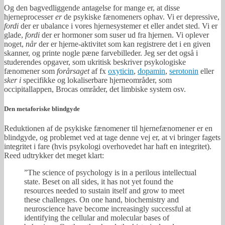
Og den bagvedliggende antagelse for mange er, at disse
hjerneprocesser
er
de psykiske fænomeners ophav. Vi er depressive,
fordi
der er ubalance i vores hjernesystemer et eller andet sted. Vi er
glade,
fordi
der er hormoner som suser ud fra hjernen. Vi oplever
noget,
når
der er hjerne-aktivitet som kan registrere det i en given
skanner, og printe nogle pæne farvebilleder. Jeg ser det også i
studerendes opgaver, som ukritisk beskriver psykologiske
fænomener som
forårsaget
af fx
oxyticin
,
dopamin
,
serotonin
eller
sker i
specifikke og lokaliserbare hjerneområder, som
occipitallappen, Brocas områder, det limbiske system osv.
Den metaforiske blindgyde
Reduktionen af de psykiske fænomener til hjernefænomener er en
blindgyde, og problemet ved at tage denne vej er, at vi bringer fagets
integritet i fare (hvis psykologi overhovedet har haft en integritet).
Reed udtrykker det meget klart:
”The science of psychology is in a perilous intellectual
state. Beset on all sides, it has not yet found the
resources needed to sustain itself and grow to meet
these challenges. On one hand, biochemistry and
neuroscience have become increasingly successful at
identifying the cellular and molecular bases of