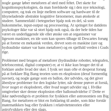
nogle gange løber metaforen af sted med feltet. Det skete for
kognitionspsykologien, da man forelskede sig i den nye teknologi,
computere, og trak en linje mellem software og hardware til de
tilsyneladende abstrakte kognitive fænomener, man ønskede at
studere. Sammenfald i betegnelser hjalp nok en del, så som
hukommelse, input-output og processering. At springet for datidens
psykologer ikke var så stort hjalp nok også, da der hele tiden har
været en underliggende ide eller ønske om at organismer var
ligesom maskiner, en ide som kan spores tilbage til Descartes forsøg
på at forene en mekanisk verden, drevet som en maskine (ure og
hydrauliske statuer var hans metaforer) og en sjælfuld verden i Guds
rige.
Problemet med brugen af metaforer (hydrauliske robotter, telegrafen,
telefoncentral, digital computer) er, at vi ikke kun bruger det til at
forklare andre hvad der sker. I fysik ser man ofte et desperat forsøg
på at forklare Big Bang teorien som en eksplosion (deraf formentlig
navnet), og nogle gange som en ballon, der udvides, og det giver
åbenlyse problemer for den logiske lytter, når denne prøver at forstå,
hvor
noget er eksploderet, eller
hvad
noget udvider sig
i
. Hvilke
omgivelser sker denne eksplosion eller ballonudvidelse i? Dette er
ikke nødvendigvis et problem for fysikken eller astronomien om Big
Bang, for metaforen er blot en forklaring til andre, som ikke forstår
matematikken bag eller fysikken i relativitetsteorien eller
astrofysikken eller den slags.