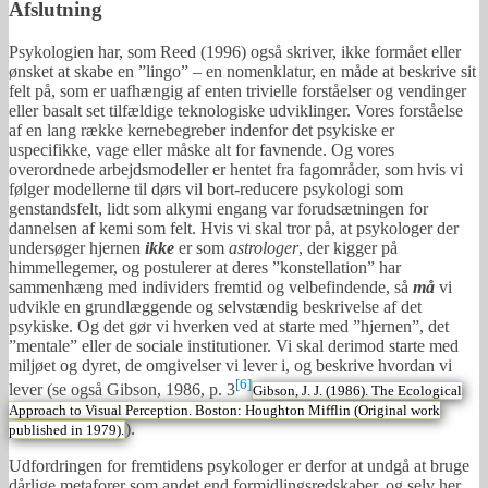
Afslutning
Psykologien har, som Reed (1996) også skriver, ikke formået eller
ønsket at skabe en ”lingo” – en nomenklatur, en måde at beskrive sit
felt på, som er uafhængig af enten trivielle forståelser og vendinger
eller basalt set tilfældige teknologiske udviklinger. Vores forståelse
af en lang række kernebegreber indenfor det psykiske er
uspecifikke, vage eller måske alt for favnende. Og vores
overordnede arbejdsmodeller er hentet fra fagområder, som hvis vi
følger modellerne til dørs vil bort-reducere psykologi som
genstandsfelt, lidt som alkymi engang var forudsætningen for
dannelsen af kemi som felt. Hvis vi skal tror på, at psykologer der
undersøger hjernen
ikke
er som
astrologer
, der kigger på
himmellegemer, og postulerer at deres ”konstellation” har
sammenhæng med individers fremtid og velbefindende, så
må
vi
udvikle en grundlæggende og selvstændig beskrivelse af det
psykiske. Og det gør vi hverken ved at starte med ”hjernen”, det
”mentale” eller de sociale institutioner. Vi skal derimod starte med
miljøet og dyret, de omgivelser vi lever i, og beskrive hvordan vi
[6]
lever (se også Gibson, 1986, p. 3
Gibson, J. J. (1986). The Ecological
Approach to Visual Perception. Boston: Houghton Mifflin (Original work
).
published in 1979).
Udfordringen for fremtidens psykologer er derfor at undgå at bruge
dårlige metaforer som andet end formidlingsredskaber, og selv her