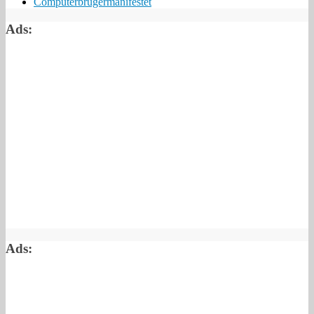
Computerbrugermanifestet
Ads:
Ads: