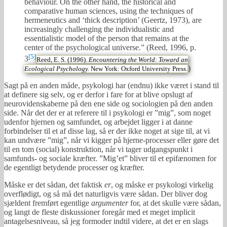
behaviour. On the other hand, the historical and
comparative human sciences, using the techniques of
hermeneutics and ‘thick description’ (Geertz, 1973), are
increasingly challenging the individualistic and
essentialistic model of the person that remains at the
center of the psychological universe.” (Reed, 1996, p.
[5]
3
Reed, E. S. (1996).
Encountering the World: Toward an
)
Ecological Psychology.
New York: Oxford University Press.
Sagt på en anden måde, psykologi har (endnu) ikke været i stand til
at definere sig selv, og er derfor i fare for at blive opslugt af
neurovidenskaberne på den ene side og sociologien på den anden
side. Når det der er at referere til i psykologi er ”mig”, som noget
udenfor hjernen og samfundet, og arbejdet ligger i at danne
forbindelser til et af disse lag, så er der ikke noget at sige til, at vi
kan undvære ”mig”, når vi kigger på hjerne-processer eller gøre det
til en tom (social) konstruktion, når vi tager udgangspunkt i
samfunds- og sociale kræfter. ”Mig’et” bliver til et epifænomen for
de egentligt betydende processer og kræfter.
Måske er det sådan, det faktisk
er
, og måske er psykologi virkelig
overflødigt, og så må det naturligvis være sådan. Der bliver dog
sjældent fremført egentlige
argumenter
for, at det skulle være sådan,
og langt de fleste diskussioner foregår med et meget implicit
antagelsesniveau, så jeg formoder indtil videre, at det er en slags