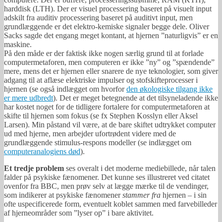
harddisk (LTH). Der er visuel processering baseret på visuelt input
adskilt fra auditiv processering baseret på auditivt input, men
grundlæggende er det elektro-kemiske signaler begge dele. Oliver
Sacks sagde det engang meget kontant, at hjernen ”naturligvis” er en
maskine.
På den måde er der faktisk ikke nogen særlig grund til at forlade
computermetaforen, men computeren er ikke ”ny” og ”spændende”
mere, mens det er hjernen eller snarere de nye teknologier, som giver
adgang til at aflæse elektriske impulser og stofskifteprocesser i
hjernen (se også indlægget om hvorfor
den økologiske tilgang ikke
er mere udbredt
). Det er meget betegnende at det tilsyneladende ikke
har kostet noget for de tidligere fortalere for computermetaforen at
skifte til hjernen som fokus (se fx Stephen Kosslyn eller Aksel
Larsen). Min påstand vil være, at de bare skiftet udtrykket computer
ud med hjerne, men arbejder ufortrødent videre med de
grundlæggende stimulus-respons modeller (se indlægget om
computeranalogiens død
).
Et tredje problem
ses overalt i det moderne mediebillede, når talen
falder på psykiske fænomener. Det kunne ses illustreret ved citatet
ovenfor fra BBC, men prøv selv at lægge mærke til de vendinger,
som indikerer at psykiske fænomener
stammer fra
hjernen – i sin
ofte uspecificerede form, eventuelt koblet sammen med farvebilleder
af hjerneområder som ”lyser op” i bare aktivitet.