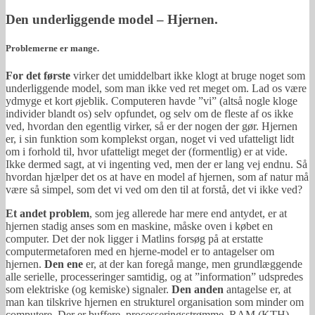
Den underliggende model – Hjernen.
Problemerne er mange.
For det første
virker det umiddelbart ikke klogt at bruge noget som
underliggende model, som man ikke ved ret meget om. Lad os være
ydmyge et kort øjeblik. Computeren havde ”vi” (altså nogle kloge
individer blandt os) selv opfundet, og selv om de fleste af os ikke
ved, hvordan den egentlig virker, så er der nogen der gør. Hjernen
er, i sin funktion som komplekst organ, noget vi ved ufatteligt lidt
om i forhold til, hvor ufatteligt meget der (formentlig) er at vide.
Ikke dermed sagt, at vi ingenting ved, men der er lang vej endnu. Så
hvordan hjælper det os at have en model af hjernen, som af natur må
være så simpel, som det vi ved om den til at forstå, det vi ikke ved?
Et andet problem
, som jeg allerede har mere end antydet, er at
hjernen stadig anses som en maskine, måske oven i købet en
computer. Det der nok ligger i Matlins forsøg på at erstatte
computermetaforen med en hjerne-model er to antagelser om
hjernen.
Den ene
er, at der kan foregå mange, men grundlæggende
alle serielle, processeringer samtidig, og at ”information” udspredes
som elektriske (og kemiske) signaler.
Den anden
antagelse er, at
man kan tilskrive hjernen en strukturel organisation som minder om
computere. Der er buffere, processeringsstrømme, RAM (KTH),