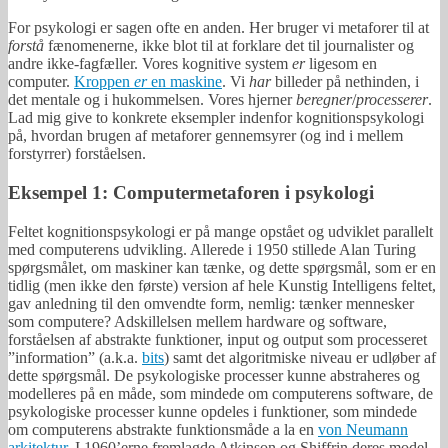
For psykologi er sagen ofte en anden. Her bruger vi metaforer til at
forstå
fænomenerne, ikke blot til at forklare det til journalister og
andre ikke-fagfæller. Vores kognitive system
er
ligesom en
computer.
Kroppen
er
en maskine
. Vi
har
billeder på nethinden, i
det mentale og i hukommelsen. Vores hjerner
beregner
/
processerer
.
Lad mig give to konkrete eksempler indenfor kognitionspsykologi
på, hvordan brugen af metaforer gennemsyrer (og ind i mellem
forstyrrer) forståelsen.
Eksempel 1: Computermetaforen i psykologi
Feltet kognitionspsykologi er på mange opstået og udviklet parallelt
med computerens udvikling. Allerede i 1950 stillede Alan Turing
spørgsmålet, om maskiner kan tænke, og dette spørgsmål, som er en
tidlig (men ikke den første) version af hele Kunstig Intelligens feltet,
gav anledning til den omvendte form, nemlig: tænker mennesker
som computere? Adskillelsen mellem hardware og software,
forståelsen af abstrakte funktioner, input og output som processeret
”information” (a.k.a.
bits
) samt det algoritmiske niveau er udløber af
dette spørgsmål. De psykologiske processer kunne abstraheres og
modelleres på en måde, som mindede om computerens software, de
psykologiske processer kunne opdeles i funktioner, som mindede
om computerens abstrakte funktionsmåde a la en
von Neumann
arkitektur
. I 1960’erne fremlagde Atkinson og Shiffrin deres model