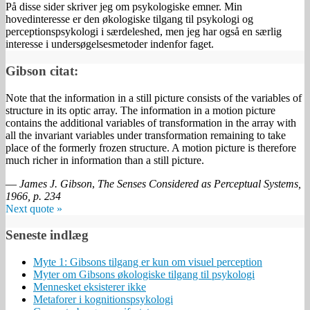
På disse sider skriver jeg om psykologiske emner. Min
hovedinteresse er den økologiske tilgang til psykologi og
perceptionspsykologi i særdeleshed, men jeg har også en særlig
interesse i undersøgelsesmetoder indenfor faget.
Gibson citat:
Note that the information in a still picture consists of the variables of
structure in its optic array. The information in a motion picture
contains the additional variables of transformation in the array with
all the invariant variables under transformation remaining to take
place of the formerly frozen structure. A motion picture is therefore
much richer in information than a still picture.
—
James J. Gibson
,
The Senses Considered as Perceptual Systems,
1966, p. 234
Next quote »
Seneste indlæg
Myte 1: Gibsons tilgang er kun om visuel perception
Myter om Gibsons økologiske tilgang til psykologi
Mennesket eksisterer ikke
Metaforer i kognitionspsykologi