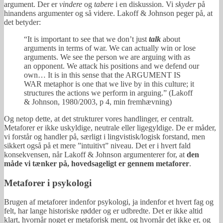
argument. Der er
vindere
og
tabere
i en diskussion. Vi
skyder
på
hinandens argumenter og så videre. Lakoff & Johnson peger på, at
det betyder:
“It is important to see that we don’t just
talk
about
arguments in terms of war. We can actually win or lose
arguments. We see the person we are arguing with as
an opponent. We attack his positions and we defend our
own… It is in this sense that the ARGUMENT IS
WAR metaphor is one that we live by in this culture; it
structures the actions we perform in arguing.” (Lakoff
& Johnson, 1980/2003, p 4, min fremhævning)
Og netop dette, at det strukturer vores handlinger, er centralt.
Metaforer er ikke uskyldige, neutrale eller ligegyldige. De er måder,
vi forstår og handler på, særligt i lingvistisk/logisk forstand, men
sikkert også på et mere ”intuitivt” niveau. Det er i hvert fald
konsekvensen, når Lakoff & Johnson argumenterer for, at
den
måde vi tænker på, hovedsageligt er gennem metaforer
.
Metaforer i psykologi
Brugen af metaforer indenfor psykologi, ja indenfor et hvert fag og
felt, har lange historiske rødder og er udbredte. Det er ikke altid
klart, hvornår noget er metaforisk ment, og hvornår det ikke er, og