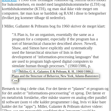
for hukommelsen, en model med langtidshukommmelse (LTH) og
korttidshukommelse (KTH), og man skal ikke vide meget om
computere, før man kan se harddisk og RAM i disse to betegnelser
(hvilket jeg kommer tilbage til nedenfor).
I Miller, Gallanter & Pribrams bog fra 1960 skriver de meget klart:
”A Plan is, for an organism, essentially the same as a
program for a computer, especially if the program has a
sort of hierarchical character described above. Newell,
Shaw, and Simon have explicitly and systematically
used the hierarchical structure of lists in their
development of ‘information-processing languages’ that
are used to program high-speed digital computers to
simulate human though processes.” (1960/1986, p.
[2]
16
Miller, G. A., Galanter, E & Pribram, K. H., 1960/1986,
Plans and the Structure of Behavior, New York, Adams-Bannister-
)
Cox
Bemærk to ting i dette citat. For det første er ”planen” et program og
for det andet er ”informations-processering” et sprog. Det første er
en metaforisk forståelse, eller måske snarere en analog eller parallel
til software (som vi ofte kalder programmer i dag, hvis vi ikke bare
kalder det for ”apps”). Miller, Galanter & Pribram skriver videre:
”
Thus, we are reasonably confident that ’program’ could be