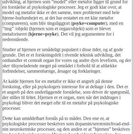
udvikling, at hjernen som ”model” eller metafor ligger til grund for
en forståelse af psykologiske processer. Jeg er godt klar over, at
model og metafor ikke er det samme, men problemet med hele
hjerne-hurlumhejet er, at det har erstattet en ret klar metafor
(computeren), som bliv tingsliggjort (
psyke=compute
r), med en
”ting” /objekt (hjernen som et organ/objekt) som er blevet
metaforiseret (
hjerne=psyke
). Det vil jeg argumentere for i
nedenstående.
Studier af hjernen er umådeligt populært i disse tider, og af gode
grunde. Det er et forskningsfelt i rivende teknisk udvikling, det
omhandler et centralt organ for vores og andre dyrs leveform, og der
sker
tilsyneladende meget på området i forhold til at afdække
forbindelser, sammenhænge, årsager og forklaringer.
At kalde hjernen for en metafor er ikke et angreb på denne
forskning, eller på psykologers interesse for at deltage i den. Det er
et angreb på den underliggende forståelse, som driver de spørgsmål,
der stilles til feltet. Hjernen er et organ, men når det inddrages i
psykologi bliver det meget ofte til en metafor på psykologiske
processer.
Dette kan umiddelbart forstås på to måder. Den ene er, at
psykologiske processer beskrives som dopamin/serotonin/hvad-end-
nin neurokemiske processer, og den anden er at ”hjernen” beskrives