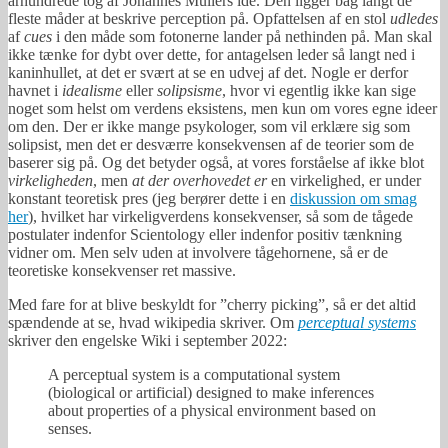
århundrede tog af Johannes Müllers ide. Den ligger bag langt de
fleste måder at beskrive perception på. Opfattelsen af en stol
udledes
af
cues
i den måde som fotonerne lander på nethinden på. Man skal
ikke tænke for dybt over dette, for antagelsen leder så langt ned i
kaninhullet, at det er svært at se en udvej af det. Nogle er derfor
havnet i
idealisme
eller
solipsisme
, hvor vi egentlig ikke kan sige
noget som helst om verdens eksistens, men kun om vores egne ideer
om den. Der er ikke mange psykologer, som vil erklære sig som
solipsist, men det er desværre konsekvensen af de teorier som de
baserer sig på. Og det betyder også, at vores forståelse af ikke blot
virkeligheden
, men
at der overhovedet er
en virkelighed, er under
konstant teoretisk pres (jeg berører dette i en
diskussion om smag
her
), hvilket har virkeligverdens konsekvenser, så som de tågede
postulater indenfor Scientology eller indenfor positiv tænkning
vidner om. Men selv uden at involvere tågehornene, så er de
teoretiske konsekvenser ret massive.
Med fare for at blive beskyldt for ”cherry picking”, så er det altid
spændende at se, hvad wikipedia skriver. Om
perceptual systems
skriver den engelske Wiki i september 2022:
A perceptual system is a computational system
(biological or artificial) designed to make inferences
about properties of a physical environment based on
senses.