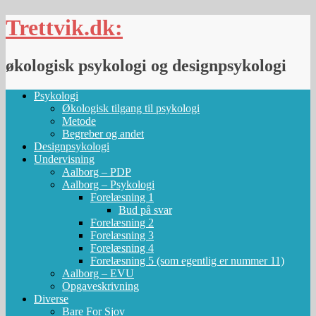
Skip
Trettvik.dk:
to
content
økologisk psykologi og designpsykologi
Psykologi
Økologisk tilgang til psykologi
Metode
Begreber og andet
Designpsykologi
Undervisning
Aalborg – PDP
Aalborg – Psykologi
Forelæsning 1
Bud på svar
Forelæsning 2
Forelæsning 3
Forelæsning 4
Forelæsning 5 (som egentlig er nummer 11)
Aalborg – EVU
Opgaveskrivning
Diverse
Bare For Sjov