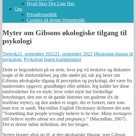
Hvad Sker Der Lige Her
Om
Privatlivspolitik
Cookies på denne hjemmeside
Myter om Gibsons økologiske tilgang til
psykologi
Trettvik
21. september 2022
21. september 2022
Økologisk tilgang til
psykologi
,
Psykologi
Ingen kommentarer
Dette er begyndelsen på en serie, hvor jeg vil beskrive og diskutere
nogle af de misforståelser, jeg ofte støder på, når jeg læser om
Gibsons økologiske tilgang til perception og psykologi, det være fra
studerendes opgaver, grundbøger eller artikler. Jeg kalder her disse
misforståelser for en myte, hvor ordet myte har forskellige
betydninger, den ene er de gamle historier om guderne (fx de
nordiske myter), og den anden er noget, der er forkert, men som
man tror, er sandt. Macmillan English Dictionary definerer det som
”Something that people wrongly believe to be true:
Many teenagers
still believe myths about sex and pregnancy
.” (Macmillan, 2007) .
Det er denne sidste definition, der her bruges.
Serien lægger altså op til, at den økologiske tilgang, som Gibson