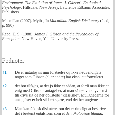
Environment. The Evolution of James J. Gibson’s Ecological
Psychology
. Hillsdale, New Jersey, Lawrence Erlbaum Associates,
Publishers.
Macmillan (2007). Myths, In
Macmillan English Dictionary
(2.ed,
p. 990)
Reed, E. S. (1988).
James J. Gibson and the Psychology of
Perception
. New Haven, Yale University Press.
Fodnoter
Fodnoter
↑
1
De er naturligvis min forståelse og ikke nødvendigvis
noget som Gibson (eller andre) har eksplicit formuleret
↑
2
det bør tilføjes, at det jo ikke er sådan, at fordi man ikke er
enig med Gibsons antagelser, at man så nødvendigvis må
tilskrive sig de her oplistede ”klassiske”. Mulighederne for
antagelser er helt sikkert større, end det her angivne
↑
3
Man kan faktisk diskutere, om det er rimeligt at beskrive
det i bestemt entalsform som et
den økologiske tilgang.