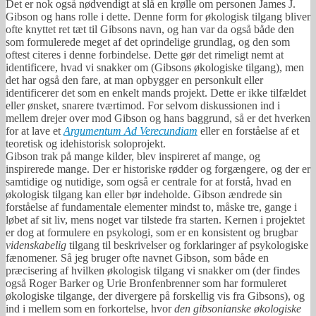
Det er nok også nødvendigt at slå en krølle om personen James J.
Gibson og hans rolle i dette. Denne form for økologisk tilgang bliver
ofte knyttet ret tæt til Gibsons navn, og han var da også både den
som formulerede meget af det oprindelige grundlag, og den som
oftest citeres i denne forbindelse. Dette gør det rimeligt nemt at
identificere, hvad vi snakker om (Gibsons økologiske tilgang), men
det har også den fare, at man opbygger en personkult eller
identificerer det som en enkelt mands projekt. Dette er ikke tilfældet
eller ønsket, snarere tværtimod. For selvom diskussionen ind i
mellem drejer over mod Gibson og hans baggrund, så er det hverken
for at lave et
Argumentum Ad Verecundiam
eller en forståelse af et
teoretisk og idehistorisk soloprojekt.
Gibson trak på mange kilder, blev inspireret af mange, og
inspirerede mange. Der er historiske rødder og forgængere, og der er
samtidige og nutidige, som også er centrale for at forstå, hvad en
økologisk tilgang kan eller bør indeholde. Gibson ændrede sin
forståelse af fundamentale elementer mindst to, måske tre, gange i
løbet af sit liv, mens noget var tilstede fra starten. Kernen i projektet
er dog at formulere en psykologi, som er en konsistent og brugbar
videnskabelig
tilgang til beskrivelser og forklaringer af psykologiske
fænomener. Så jeg bruger ofte navnet Gibson, som både en
præcisering af hvilken økologisk tilgang vi snakker om (der findes
også Roger Barker og Urie Bronfenbrenner som har formuleret
økologiske tilgange, der divergere på forskellig vis fra Gibsons), og
ind i mellem som en forkortelse, hvor
den gibsonianske økologiske