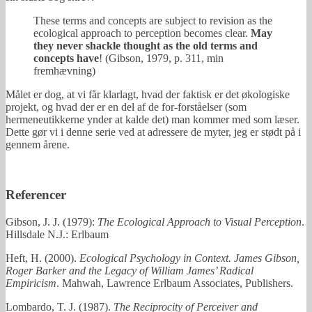
These terms and concepts are subject to revision as the
ecological approach to perception becomes clear.
May
they never shackle thought as the old terms and
concepts have
! (Gibson, 1979, p. 311, min
fremhævning)
Målet er dog, at vi får klarlagt, hvad der faktisk er det økologiske
projekt, og hvad der er en del af de for-forståelser (som
hermeneutikkerne ynder at kalde det) man kommer med som læser.
Dette gør vi i denne serie ved at adressere de myter, jeg er stødt på i
gennem årene.
Referencer
Gibson, J. J. (1979):
The Ecological Approach to Visual Perception
.
Hillsdale N.J.: Erlbaum
Heft, H. (2000).
Ecological Psychology in Context. James Gibson,
Roger Barker and the Legacy of William James’ Radical
Empiricism
. Mahwah, Lawrence Erlbaum Associates, Publishers.
Lombardo, T. J. (1987).
The Reciprocity of Perceiver and