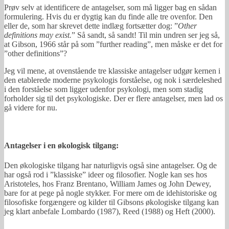
Prøv selv at identificere de antagelser, som må ligger bag en sådan
formulering. Hvis du er dygtig kan du finde alle tre ovenfor. Den
eller de, som har skrevet dette indlæg fortsætter dog: ”
Other
definitions may exist.
” Så sandt, så sandt! Til min undren ser jeg så,
at Gibson, 1966 står på som ”further reading”, men måske er det for
”other definitions”?
Jeg vil mene, at ovenstående tre klassiske antagelser udgør kernen i
den etablerede moderne psykologis forståelse, og nok i særdeleshed
i den forståelse som ligger udenfor psykologi, men som stadig
forholder sig til det psykologiske. Der er flere antagelser, men lad os
gå videre for nu.
Antagelser i en økologisk tilgang:
Den økologiske tilgang har naturligvis også sine antagelser. Og de
har også rod i ”klassiske” ideer og filosofier. Nogle kan ses hos
Aristoteles, hos Franz Brentano, William James og John Dewey,
bare for at pege på nogle stykker. For mere om de idehistoriske og
filosofiske forgængere og kilder til Gibsons økologiske tilgang kan
jeg klart anbefale Lombardo (1987), Reed (1988) og Heft (2000).