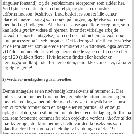
singulær forstand), og de lysfølsomme receptorer, som sidder her.
Ved hørelsen er det de små fimrehør, og ørets mekaniske
udformning som beskrives. Lugt beskrives som et lille center
placeret i næsen, smag som noget på tungen, og følelse som noget
med hud og hudlagene. Alle har de sansespecifikke receptorer, som
kan lede
signaler
videre til hjernen, hvor det virkelige arbejde
foregår (se næste antagelse), om end der indimellem foregår noget
”præprocessering” i selv organet. Det leder også ofte til en forståelse
af de fem sanser, som allerede formuleret af Aristoteles, også selvom
vi både kan inddele forskellige perceptuelle systemer i to dele eller
op til 20 (sikkert flere). Hvis læseren finder eller kender en
lærebog/grundbog indenfor perception, som ikke starter her, så hører
jeg rigtig gerne!
3) Verden er meningsløs og skal fortolkes.
Denne antagelse er en nødvendig konsekvens af nummer 2. Det
indtryk, som rammer fx nethinden, er enkelte fotoner uden nogen
iboende mening – medmindre man henviser til mysticisme. Uanset
om vi forstår fotoner som en bølge eller en partikel, så er det jo
oplagt en foton, som stimulerer nethindens receptorlag, og derfor må
det, som fotonerne kommer fra (den objektive verden)
udledes
af det
mærkværdige, der kommer ind. Dette var den konsekvens som
blandt andre Hermann von Helmholtz i slutningen af det 19.