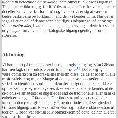
tilgang til perception og psykologi
bare bliver til ”Gibsons tilgang”.
Tilgangen er ikke rigtig, fordi “Gibson sagde eller skrev det”, men er
det eller kan være det, fordi, når og hvis det viser sig at være en
bedre beskrivelse og forklaring, end den vi kender til nu. Når det er
sagt, så er en del af denne serie naturligvis udsprunget af, at mange
så har
misforstået
, hvad Gibson egentlig skrev, og at dette har skabt
nogle
myter
om, hvad den økologiske tilgang egentlig er for en
størrelse.
Afslutning
Vi har nu set på tre antagelser i den økologiske tilgang, som Gibson
[1]
har fremlagt, der kontrasterer de traditionelle
. Det er vigtigt at
være opmærksom på forskellene mellem disse, da de er roden til alle
misforståelser og myter. Mange af de myter, som optræder i denne
serie kan identificeres ud fra, at dem der udsiger dem, enten ikke er
opmærksom på egne antagelser, ikke kender eller anerkender, at de
økologiske antagelser er anderledes end de traditionelle, eller ganske
[2]
enkelt er uenige i Gibsons
. Der findes naturligvis uenigheder
[3]
indenfor den økologiske tilgang
, og der findes også svagheder i
Gibsons tilgang, som kræver udvidelser og måske endda revision af
teorien. Gibson var faktisk selv opmærksom på dette, da han til slut i
sin sidste bog skrev: