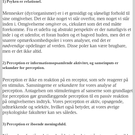
1) Psyken er relationel.
Mennesker (dyr/organismer) er i et gensidigt og uløseligt forhold til
sine omgivelser. Det er ikke noget vi står overfor, men noget vi står
inden i. Omgivelserne
omgiver
os, cirkulært som det end måtte
forekomme. Fra et udefra og abstrakt perspektiv er der naturligvis et
inde i og et udenfor, et foran huden og et bagved huden, men det er
snarere opmærksomhedspoler i vores analyser, end det er
nødvendige
opdelinger af verden. Disse poler kan være brugbare,
men er det ikke altid.
2) Perception er informationsopsamlende aktivitet, og sanseinputs er
sekundær for perception.
Perception er ikke en reaktion på en receptor, som selv reagerer på
en stimulus. Sansningerne er
sekundære
for vores analyse af
perception. Antagelsen om stimuleringen af sanserne som grundlaget
for perception gør grundlæggende perception til en passiv reaktion
på omgivelsernes indtryk. Vores perception er aktiv, opsøgende,
udtrækkende og selektiv, hvilket også betyder, at vores øvrige
psykologiske fakulteter kan ses således.
3) Perception er iboende meningsfuld.