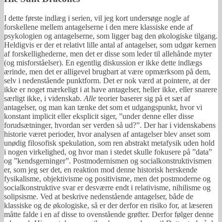
I dette første indlæg i serien, vil jeg kort undersøge nogle af
forskellene mellem antagelserne i den mere klassiske ende af
psykologien og antagelserne, som ligger bag den økologiske tilgang.
Heldigvis er der et relativt lille antal af antagelser, som udgør kernen
af forskellighederne, men det er disse som leder til allehånde myter
(og misforståelser). En egentlig diskussion er ikke dette indlægs
ærinde, men det er alligevel brugbart at være opmærksom på dem,
selv i nedenstående punktform. Det er nok værd at pointere, at der
ikke er noget mærkeligt i at have antagelser, heller ikke, eller snarere
særligt ikke, i videnskab.
Alle
teorier baserer sig på et sæt af
antagelser, og man kan tænke det som et udgangspunkt, hvor vi
konstant implicit eller eksplicit siger, ”under denne eller disse
forudsætninger, hvordan ser verden så ud?”. Der har i videnskabens
historie været perioder, hvor analysen af antagelser blev anset som
unødig filosofisk spekulation, som ren abstrakt metafysik uden hold
i nogen virkelighed, og hvor man i stedet skulle fokusere på ”data”
og ”kendsgerninger”. Postmodernismen og socialkonstruktivismen
er, som jeg ser det, en reaktion mod denne historisk herskende
fysikalisme, objektivisme og positivisme, men det postmoderne og
socialkonstruktive svar er desværre endt i relativisme, nihilisme og
solipsisme. Ved at beskrive nedenstående antagelser, både de
klassiske og de økologiske, så er der derfor en risiko for, at læseren
måtte falde i en af disse to ovenstående grøfter. Derfor følger denne