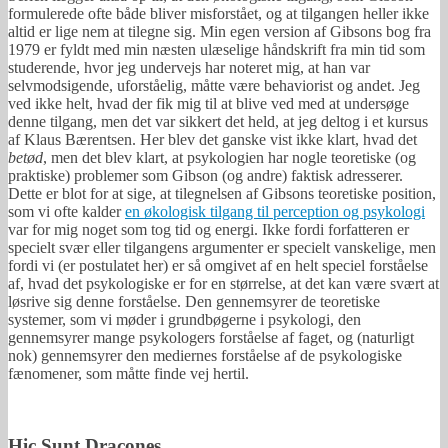
formulerede ofte både bliver misforstået, og at tilgangen heller ikke
altid er lige nem at tilegne sig. Min egen version af Gibsons bog fra
1979 er fyldt med min næsten ulæselige håndskrift fra min tid som
studerende, hvor jeg undervejs har noteret mig, at han var
selvmodsigende, uforståelig, måtte være behaviorist og andet. Jeg
ved ikke helt, hvad der fik mig til at blive ved med at undersøge
denne tilgang, men det var sikkert det held, at jeg deltog i et kursus
af Klaus Bærentsen. Her blev det ganske vist ikke klart, hvad det
betød
, men det blev klart, at psykologien har nogle teoretiske (og
praktiske) problemer som Gibson (og andre) faktisk adresserer.
Dette er blot for at sige, at tilegnelsen af Gibsons teoretiske position,
som vi ofte kalder
en økologisk tilgang til perception og psykologi
var for mig noget som tog tid og energi. Ikke fordi forfatteren er
specielt svær eller tilgangens argumenter er specielt vanskelige, men
fordi vi (er postulatet her) er så omgivet af en helt speciel forståelse
af, hvad det psykologiske er for en størrelse, at det kan være svært at
løsrive sig denne forståelse. Den gennemsyrer de teoretiske
systemer, som vi møder i grundbøgerne i psykologi, den
gennemsyrer mange psykologers forståelse af faget, og (naturligt
nok) gennemsyrer den mediernes forståelse af de psykologiske
fænomener, som måtte finde vej hertil.
Hic Sunt Dracones