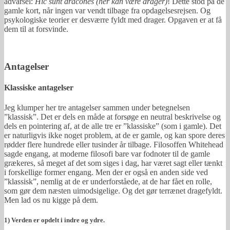
advarsel:
Hic sunt dracones (her kan være drager)
! Dette stod på de
gamle kort, når ingen var vendt tilbage fra opdagelsesrejsen. Og
psykologiske teorier er desværre fyldt med drager. Opgaven er at få
dem til at forsvinde.
Antagelser
Klassiske antagelser
Jeg klumper her tre antagelser sammen under betegnelsen
”klassisk”. Det er dels en måde at forsøge en neutral beskrivelse og
dels en pointering af, at de alle tre er ”klassiske” (som i gamle). Det
er naturligvis ikke noget problem, at de er gamle, og kan spore deres
rødder flere hundrede eller tusinder år tilbage. Filosoffen Whitehead
sagde engang, at moderne filosofi bare var fodnoter til de gamle
grækeres, så meget af det som siges i dag, har været sagt eller tænkt
i forskellige former engang. Men der er også en anden side ved
”klassisk”, nemlig at de er underforståede, at de har fået en rolle,
som gør dem næsten uimodsigelige. Og det gør terrænet dragefyldt.
Men lad os nu kigge på dem.
1) Verden er opdelt i indre og ydre.