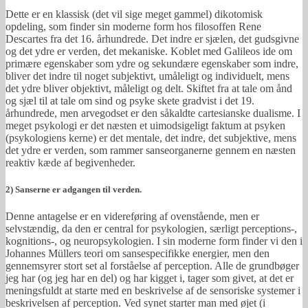
Dette er en klassisk (det vil sige meget gammel) dikotomisk
opdeling, som finder sin moderne form hos filosoffen Rene
Descartes fra det 16. århundrede. Det indre er sjælen, det gudsgivne
og det ydre er verden, det mekaniske. Koblet med Galileos ide om
primære egenskaber som ydre og sekundære egenskaber som indre,
bliver det indre til noget subjektivt, umåleligt og individuelt, mens
det ydre bliver objektivt, måleligt og delt. Skiftet fra at tale om ånd
og sjæl til at tale om sind og psyke skete gradvist i det 19.
århundrede, men arvegodset er den såkaldte cartesianske dualisme. I
meget psykologi er det næsten et uimodsigeligt faktum at psyken
(psykologiens kerne) er det mentale, det indre, det subjektive, mens
det ydre er verden, som rammer sanseorganerne gennem en næsten
reaktiv kæde af begivenheder.
2) Sanserne er adgangen til verden.
Denne antagelse er en videreføring af ovenstående, men er
selvstændig, da den er central for psykologien, særligt perceptions-,
kognitions-, og neuropsykologien. I sin moderne form finder vi den i
Johannes Müllers teori om sansespecifikke energier, men den
gennemsyrer stort set al forståelse af perception. Alle de grundbøger
jeg har (og jeg har en del) og har kigget i, tager som givet, at det er
meningsfuldt at starte med en beskrivelse af de sensoriske systemer i
beskrivelsen af perception. Ved synet starter man med øjet (i