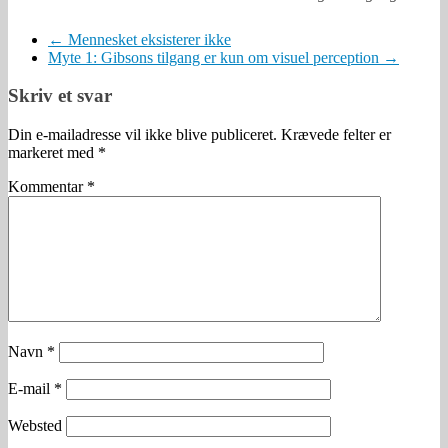
←
Mennesket eksisterer ikke
Myte 1: Gibsons tilgang er kun om visuel perception
→
Skriv et svar
Din e-mailadresse vil ikke blive publiceret.
Krævede felter er
markeret med
*
Kommentar
*
Navn
*
E-mail
*
Websted