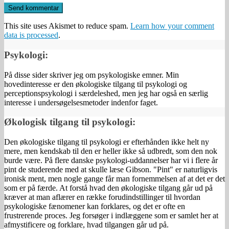
This site uses Akismet to reduce spam.
Learn how your comment
data is processed
.
Psykologi:
På disse sider skriver jeg om psykologiske emner. Min
hovedinteresse er den økologiske tilgang til psykologi og
perceptionspsykologi i særdeleshed, men jeg har også en særlig
interesse i undersøgelsesmetoder indenfor faget.
Økologisk tilgang til psykologi:
Den økologiske tilgang til psykologi er efterhånden ikke helt ny
mere, men kendskab til den er heller ikke så udbredt, som den nok
burde være. På flere danske psykologi-uddannelser har vi i flere år
pint de studerende med at skulle læse Gibson. "Pint" er naturligvis
ironisk ment, men nogle gange får man fornemmelsen af at det er det
som er på færde. At forstå hvad den økologiske tilgang går ud på
kræver at man aflærer en række forudindstillinger til hvordan
psykologiske fænomener kan forklares, og det er ofte en
frustrerende proces. Jeg forsøger i indlæggene som er samlet her at
afmystificere og forklare, hvad tilgangen går ud på.