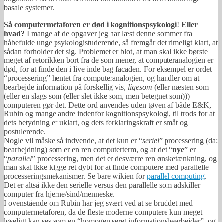
basale systemer.
Så computermetaforen er død i kognitionspsykologi
!
Eller
hvad?
I mange af de opgaver jeg har læst denne sommer fra
håbefulde unge psykologistuderende, så fremgår det rimeligt klart, at
sådan forholder det sig. Problemet er blot, at man skal ikke børste
meget af retorikken bort fra de som mener, at computeranalogien er
død, for at finde den i live inde bag facaden. For eksempel er ordet
“processering” hentet fra computeranalogien, og handler om at
bearbejde information på forskellig vis,
ligesom
(eller næsten som
(eller en slags som (eller slet ikke som, men betegnet som)))
computeren gør det. Dette ord anvendes uden tøven af både E&K,
Rubin og mange andre indenfor kognitionspsykologi, til trods for at
dets betydning er uklart, og dets forklaringskraft er småt og
postulerende.
Nogle vil måske så indvende, at det kun er “
seriel
” processering (da:
bearbejdning) som er en ren computerterm, og at det “
nye
” er
“
parallel
” processering, men det er desværre ren ønsketænkning, og
man skal ikke kigge ret dybt for at finde computere med parallelle
processeringsmekanismer. Se bare wikien for
parallel computing
.
Det er altså ikke den serielle versus den parallelle som adskiller
computer fra hjerne/sind/menneske.
I ovenstående om Rubin har jeg svært ved at se bruddet med
computermetaforen, da de fleste moderne computere kun meget
løseligt kan ses som en “homogeniseret informationsbearbejder”, og