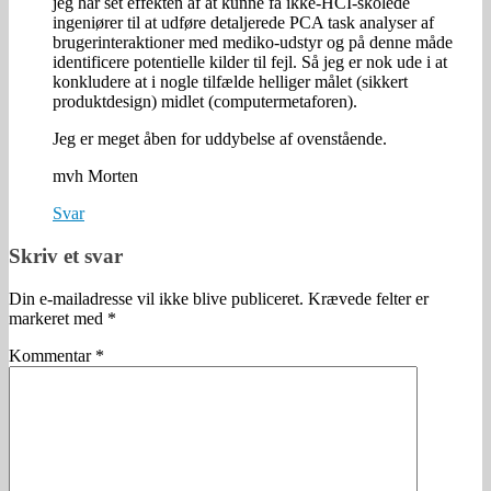
jeg har set effekten af at kunne få ikke-HCI-skolede
ingeniører til at udføre detaljerede PCA task analyser af
brugerinteraktioner med mediko-udstyr og på denne måde
identificere potentielle kilder til fejl. Så jeg er nok ude i at
konkludere at i nogle tilfælde helliger målet (sikkert
produktdesign) midlet (computermetaforen).
Jeg er meget åben for uddybelse af ovenstående.
mvh Morten
Svar
Skriv et svar
Din e-mailadresse vil ikke blive publiceret.
Krævede felter er
markeret med
*
Kommentar
*