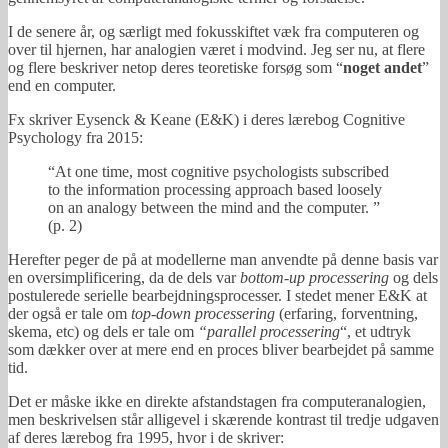
I de senere år, og særligt med fokusskiftet væk fra computeren og
over til hjernen, har analogien været i modvind. Jeg ser nu, at flere
og flere beskriver netop deres teoretiske forsøg som “
noget andet
”
end en computer.
Fx skriver Eysenck & Keane (E&K) i deres lærebog Cognitive
Psychology fra 2015:
“At one time, most cognitive psychologists subscribed
to the information processing approach based loosely
on an analogy between the mind and the computer. ”
(p. 2)
Herefter peger de på at modellerne man anvendte på denne basis var
en oversimplificering, da de dels var
bottom-up processering
og dels
postulerede serielle bearbejdningsprocesser. I stedet mener E&K at
der også er tale om
top-down processering
(erfaring, forventning,
skema, etc) og dels er tale om
“parallel processering
“, et udtryk
som dækker over at mere end en proces bliver bearbejdet på samme
tid.
Det er måske ikke en direkte afstandstagen fra computeranalogien,
men beskrivelsen står alligevel i skærende kontrast til tredje udgaven
af deres lærebog fra 1995, hvor i de skriver: