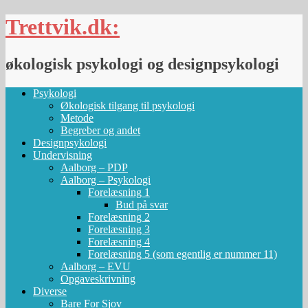
Skip
Trettvik.dk:
to
content
økologisk psykologi og designpsykologi
Psykologi
Økologisk tilgang til psykologi
Metode
Begreber og andet
Designpsykologi
Undervisning
Aalborg – PDP
Aalborg – Psykologi
Forelæsning 1
Bud på svar
Forelæsning 2
Forelæsning 3
Forelæsning 4
Forelæsning 5 (som egentlig er nummer 11)
Aalborg – EVU
Opgaveskrivning
Diverse
Bare For Sjov