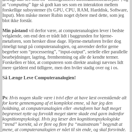
at “
computing
” lige så godt kan ses som en interaktion mellem
forskellige subsystemer (fx GPU, CPU, RAM, Harddisk, Software,
Input). Men måske mener Rubin noget dybere med dette, som jeg
blot ikke forstår.
Min påstand
vil derfor være, at computeranalogien lever i bedste
velgående, om end den er trådt lidt i baggrunden for hjerne-
metaforen, som hersker disse dage. Hjerne-metaforen hviler dog
rimeligt tungt på computeranalogien, og anvender derfor gerne
begreber som “processering”, “input-output”, serielle eller parallelle
bearbejdninger, lagring, fremhentning og alle de kendte termer.
Forskellen er blot, at computeren som direkte analogi nævnes lidt
mere sjældent end tidligere, men den hviler stadig over og i os.
Så Længe Leve Computeranalogien!
Ps
:
Hvis nogen skulle være i tvivl efter at have læst ovenstående alt
for korte gennemgang af et komplekst emne, så har jeg den
holdning, at computeranalogien eller -metaforen har haft meget
begrænset nytte og forvoldt meget større skade end gavn indenfor
kognitionspsykologi. Hvis jeg læser den kognitionspsykologiske
“trend” korrekt, så er flere og flere fra “mainstream” begyndt at
mene, at computeranalogien er nået til sin ende, og skal forsvinde.