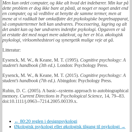
Men kun ordet computer, og ikke alt hvad det indebærer. Min kur på
dette problem er dog ikke bare at påstå, at noget er noget andet end
en computer, og så vedblive at benytte de samme termer, men at
mene at vi radikalt bør omkalfatre det psykologiske begrebsapparat,
så computertermer helt kan undværes. Processering, lagring og alt
det andet kan og bør undværes indenfor psykologi. Opgaven er så
at erstatte det med noget mere adækvat, og her er bl.a. økologisk
psykologi, virksomhedsteori og synergetik mulige veje at gå.
Litteratur:
Eysenck, M. W., & Keane, M. T. (1995).
Cognitive psychology: A
student’s handbook (3th ed.)
. London: Psychology Press.
Eysenck, M. W., & Keane, M. T. (2015).
Cognitive psychology: A
student’s handbook (7th ed.)
. Abingdon: Psychology Press.
Rubin, D. C. (2005). A basic-­‐systems approach to autobiographical
memory.
Current Directions in Psychological Science
, 14, 79-­‐83.
doi:10.1111/j.0963-­‐7214.2005.00339.x.
←
80:20 reglen i designpsykologi
Økologisk psykologi eller økologisk tilgang til psykologi
→