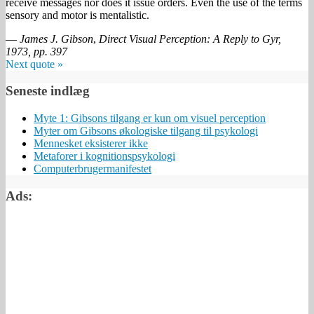
receive messages nor does it issue orders. Even the use of the terms
sensory and motor is mentalistic.
—
James J. Gibson
,
Direct Visual Perception: A Reply to Gyr,
1973, pp. 397
Next quote »
Seneste indlæg
Myte 1: Gibsons tilgang er kun om visuel perception
Myter om Gibsons økologiske tilgang til psykologi
Mennesket eksisterer ikke
Metaforer i kognitionspsykologi
Computerbrugermanifestet
Ads: