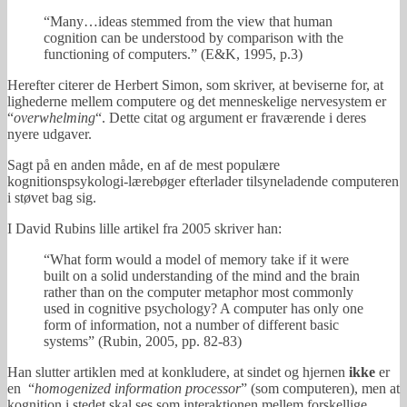
“Many…ideas stemmed from the view that human
cognition can be understood by comparison with the
functioning of computers.” (E&K, 1995, p.3)
Herefter citerer de Herbert Simon, som skriver, at beviserne for, at
lighederne mellem computere og det menneskelige nervesystem er
“
overwhelming
“. Dette citat og argument er fraværende i deres
nyere udgaver.
Sagt på en anden måde, en af de mest populære
kognitionspsykologi-lærebøger efterlader tilsyneladende computeren
i støvet bag sig.
I David Rubins lille artikel fra 2005 skriver han:
“What form would a model of memory take if it were
built on a solid understanding of the mind and the brain
rather than on the computer metaphor most commonly
used in cognitive psychology? A computer has only one
form of information, not a number of different basic
systems” (Rubin, 2005, pp. 82-83)
Han slutter artiklen med at konkludere, at sindet og hjernen
ikke
er
en “
homogenized information processor
” (som computeren), men at
kognition i stedet skal ses som interaktionen mellem forskellige