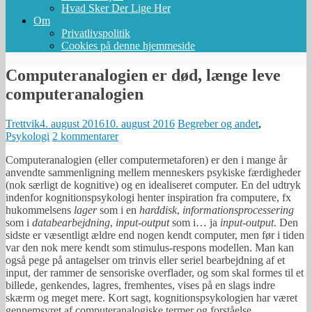
Hvad Sker Der Lige Her
Om
Privatlivspolitik
Cookies på denne hjemmeside
Computeranalogien er død, længe leve
computeranalogien
Trettvik
4. august 2016
10. august 2016
Begreber og andet
,
Psykologi
2 kommentarer
Computeranalogien (eller computermetaforen) er den i mange år
anvendte sammenligning mellem menneskers psykiske færdigheder
(nok særligt de kognitive) og en idealiseret computer. En del udtryk
indenfor kognitionspsykologi henter inspiration fra computere, fx
hukommelsens
lager
som i en
harddisk
,
informationsprocessering
som i
databearbejdning
,
input-output
som i… ja
input-output
. Den
sidste er væsentligt ældre end nogen kendt computer, men før i tiden
var den nok mere kendt som stimulus-respons modellen. Man kan
også pege på antagelser om trinvis eller seriel bearbejdning af et
input, der rammer de sensoriske overflader, og som skal formes til et
billede, genkendes, lagres, fremhentes, vises på en slags indre
skærm og meget mere. Kort sagt, kognitionspsykologien har været
gennemsyret af computeranalogiske termer og forståelse.