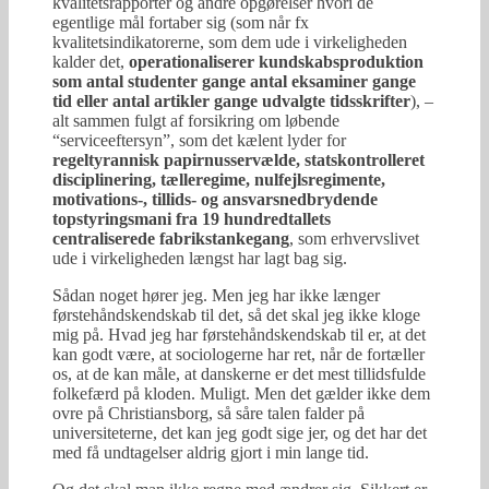
kvalitetsrapporter og andre opgørelser hvori de
egentlige mål fortaber sig (som når fx
kvalitetsindikatorerne, som dem ude i virkeligheden
kalder det,
operationaliserer kundskabsproduktion
som antal studenter gange antal eksaminer gange
tid eller antal artikler gange udvalgte tidsskrifter
), –
alt sammen fulgt af forsikring om løbende
“serviceeftersyn”, som det kælent lyder for
regeltyrannisk papirnusservælde, statskontrolleret
disciplinering, tælleregime, nulfejlsregimente,
motivations-, tillids- og ansvarsnedbrydende
topstyringsmani fra 19 hundredtallets
centraliserede fabrikstankegang
, som erhvervslivet
ude i virkeligheden længst har lagt bag sig.
Sådan noget hører jeg. Men jeg har ikke længer
førstehåndskendskab til det, så det skal jeg ikke kloge
mig på. Hvad jeg har førstehåndskendskab til er, at det
kan godt være, at sociologerne har ret, når de fortæller
os, at de kan måle, at danskerne er det mest tillidsfulde
folkefærd på kloden. Muligt. Men det gælder ikke dem
ovre på Christiansborg, så såre talen falder på
universiteterne, det kan jeg godt sige jer, og det har det
med få undtagelser aldrig gjort i min lange tid.