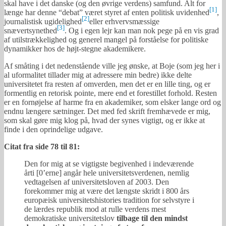
skal have i det danske (og den øvrige verdens) samfund. Alt for
[1]
længe har denne “debat” været styret af enten politisk uvidenhed
,
[2]
journalistisk ugidelighed
eller erhvervsmæssige
[3]
snævertsynethed
. Og i egen lejr kan man nok pege på en vis grad
af utilstrækkelighed og generel mangel på forståelse for politiske
dynamikker hos de højt-stegne akademikere.
Af småting i det nedenstående ville jeg ønske, at Boje (som jeg her i
al uformalitet tillader mig at adressere min bedre) ikke delte
universitetet fra resten af omverden, men det er en lille ting, og er
formentlig en retorisk pointe, mere end et forestillet forhold. Resten
er en fornøjelse af harme fra en akademiker, som elsker lange ord og
endnu længere sætninger. Det med fed skrift fremhævede er mig,
som skal gøre mig klog på, hvad der synes vigtigt, og er ikke at
finde i den oprindelige udgave.
Citat fra side 78 til 81:
Den for mig at se vigtigste begivenhed i indeværende
årti [0’erne] angår hele universitetsverdenen, nemlig
vedtagelsen af universitetsloven af 2003. Den
forekommer mig at være det længste skridt i 800 års
europæisk universitetshistories tradition for selvstyre i
de lærdes republik mod at rulle verdens mest
demokratiske universitetslov
tilbage til den mindst