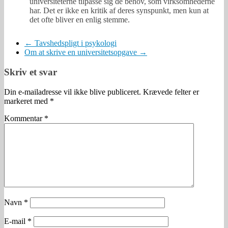
universiteterne tilpasse sig de behov, som virksomhederne
har. Det er ikke en kritik af deres synspunkt, men kun at
det ofte bliver en enlig stemme.
←
Tavshedspligt i psykologi
Om at skrive en universitetsopgave
→
Skriv et svar
Din e-mailadresse vil ikke blive publiceret.
Krævede felter er
markeret med
*
Kommentar
*
Navn
*
E-mail
*