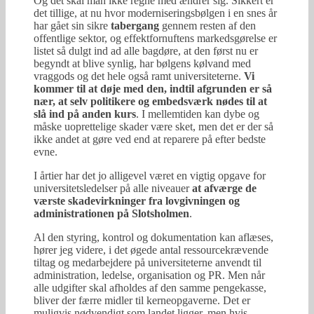
Og det skal man ikke regne med ændrer sig. Sikkert er
det tillige, at nu hvor moderniseringsbølgen i en snes år
har gået sin sikre
tabergang
gennem resten af den
offentlige sektor, og effektfornuftens markedsgørelse er
listet så dulgt ind ad alle bagdøre, at den først nu er
begyndt at blive synlig, har bølgens kølvand med
vraggods og det hele også ramt universiteterne.
Vi
kommer til at døje med den, indtil afgrunden er så
nær, at selv politikere og embedsværk nødes til at
slå ind på anden kurs
. I mellemtiden kan dybe og
måske uoprettelige skader være sket, men det er der så
ikke andet at gøre ved end at reparere på efter bedste
evne.
I årtier har det jo alligevel været en vigtig opgave for
universitetsledelser på alle niveauer
at afværge de
værste skadevirkninger fra lovgivningen og
administrationen på Slotsholmen
.
Al den styring, kontrol og dokumentation kan aflæses,
hører jeg videre, i det øgede antal ressourcekrævende
tiltag og medarbejdere på universiteterne anvendt til
administration, ledelse, organisation og PR. Men når
alle udgifter skal afholdes af den samme pengekasse,
bliver der færre midler til kerneopgaverne. Det er
muligvis nødvendigt som landet ligger, men hvis