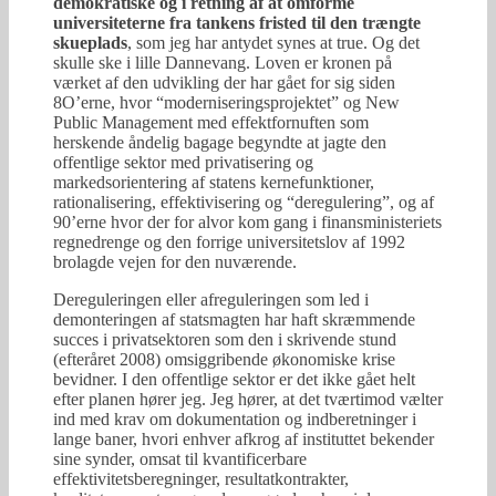
demokratiske og i retning af at omforme
universiteterne fra tankens fristed til den trængte
skueplads
, som jeg har antydet synes at true. Og det
skulle ske i lille Dannevang. Loven er kronen på
værket af den udvikling der har gået for sig siden
8O’erne, hvor “moderniseringsprojektet” og New
Public Management med effektfornuften som
herskende åndelig bagage begyndte at jagte den
offentlige sektor med privatisering og
markedsorientering af statens kernefunktioner,
rationalisering, effektivisering og “deregulering”, og af
90’erne hvor der for alvor kom gang i finansministeriets
regnedrenge og den forrige universitetslov af 1992
brolagde vejen for den nuværende.
Dereguleringen eller afreguleringen som led i
demonteringen af statsmagten har haft skræmmende
succes i privatsektoren som den i skrivende stund
(efteråret 2008) omsiggribende økonomiske krise
bevidner. I den offentlige sektor er det ikke gået helt
efter planen hører jeg. Jeg hører, at det tværtimod vælter
ind med krav om dokumentation og indberetninger i
lange baner, hvori enhver afkrog af instituttet bekender
sine synder, omsat til kvantificerbare
effektivitetsberegninger, resultatkontrakter,