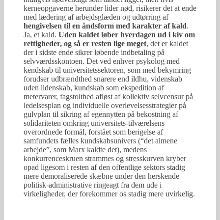
kerneopgaverne herunder lider nød, risikerer det at ende
med lædering af arbejdsglæden og udtørring af
hengivelsen til en åndsform med karakter af kald
.
Ja, et kald.
Uden kaldet løber hverdagen ud i kiv om
rettigheder, og så er resten lige meget
, det er kaldet
der i sidste ende sikrer løbende indbetaling på
selvværdsskontoen. Det ved enhver psykolog med
kendskab til universitetssektoren, som med bekymring
forudser udbrændthed snarere end ildhu, videnskab
uden lidenskab, kundskab som ekspedition af
metervarer, fagstolthed afløst af kollektiv selvcensur på
ledelsesplan og individuelle overlevelsesstrategier på
gulvplan til sikring af egennytten på bekostning af
solidariteten omkring universitets-tilværelsens
overordnede formål, forstået som berigelse af
samfundets fælles kundskabsunivers (“det almene
arbejde”, som Marx kaldte det), medens
konkurrenceskruen strammes og stresskurven kryber
opad ligesom i resten af den offentlige sektors stadig
mere demoraliserede skæbne under den herskende
politisk-administrative ringeagt fra dem ude i
virkeligheder, der forekommer os stadig mere uvirkelig.