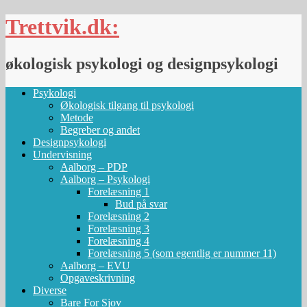
Skip
Trettvik.dk:
to
content
økologisk psykologi og designpsykologi
Psykologi
Økologisk tilgang til psykologi
Metode
Begreber og andet
Designpsykologi
Undervisning
Aalborg – PDP
Aalborg – Psykologi
Forelæsning 1
Bud på svar
Forelæsning 2
Forelæsning 3
Forelæsning 4
Forelæsning 5 (som egentlig er nummer 11)
Aalborg – EVU
Opgaveskrivning
Diverse
Bare For Sjov