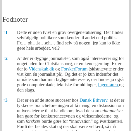
Fodnoter
Fodnoter
↑
1
Dette er uden tvivl en grov overgeneralisering. Der findes
selvfølgelig politikere som kender til andet end politik.
Fx… øh…ja…æh… find selv på nogen, jeg kan jo ikke
gøre hele arbejdet, vel?
↑
2
At der er dygtige journalister, som også interesserer sig for
noget uden for Christiansborg, er en kendsgerning. Fx er
der jo
Videnskab.dk
og
ForskerForum
(sidstnævnte er der
vist kun én journalist på). Og det er jo kun indenfor det
område som har min faglige interessere, der findes jo også
gode computerblade, tekniske formidlinger,
Ingeniøren
og
den slags.
↑
3
Det er en af de store succeser hos
Dansk Erhverv
, at det er
lykkedes brancheforeningen at få mangt en diskussion om
universiteterne til at handle om, hvad de som
uddannelser
kan gøre for konkurrenceevnen og virksomhederne, og
som
forskere
burde gøre for “innovation” og iværksætteri.
Fordi der betales skat og der skal være velfærd, så må