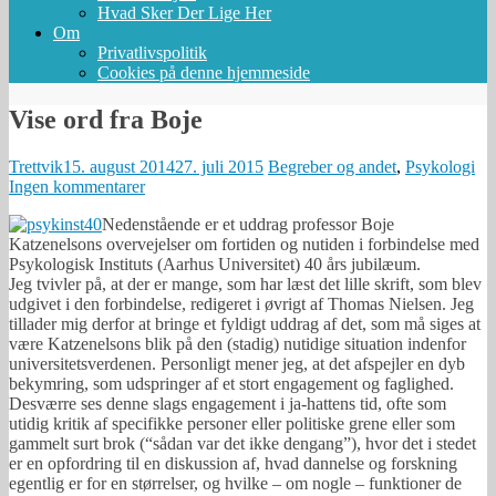
Hvad Sker Der Lige Her
Om
Privatlivspolitik
Cookies på denne hjemmeside
Vise ord fra Boje
Trettvik
15. august 2014
27. juli 2015
Begreber og andet
,
Psykologi
Ingen kommentarer
Nedenstående er et uddrag professor Boje
Katzenelsons overvejelser om fortiden og nutiden i forbindelse med
Psykologisk Instituts (Aarhus Universitet) 40 års jubilæum.
Jeg tvivler på, at der er mange, som har læst det lille skrift, som blev
udgivet i den forbindelse, redigeret i øvrigt af Thomas Nielsen. Jeg
tillader mig derfor at bringe et fyldigt uddrag af det, som må siges at
være Katzenelsons blik på den (stadig) nutidige situation indenfor
universitetsverdenen. Personligt mener jeg, at det afspejler en dyb
bekymring, som udspringer af et stort engagement og faglighed.
Desværre ses denne slags engagement i ja-hattens tid, ofte som
utidig kritik af specifikke personer eller politiske grene eller som
gammelt surt brok (“sådan var det ikke dengang”), hvor det i stedet
er en opfordring til en diskussion af, hvad dannelse og forskning
egentlig er for en størrelser, og hvilke – om nogle – funktioner de