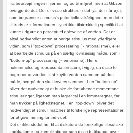
fra bearbejdningen i hjernen og ud til miljøet, men at Gibson
overgjorde det. Der er visse strukturer i det lys, der når øjet,
som begrænser stimulus’s potentielle vilkårlighed, men dette
til trods er informationen i lyset ikke tilstrækkelig specifik til at
kunne udgøre en perceptuel oplevelse af verden. Det er
altså nødvendigt enten at berige stimulus med yderligere
viden, som i “top-down” processering (~ rationalisme), eller
at bearbejde stimulus på en særlig lovmæssig måde, som i
“bottom-up” processering (~ empirisme). Her er
hukommelse og repræsentation særligt vigtig, da disse to
begreber anvendes til at knytte verden sammen på den
måde, hvorpå den skal knyttes sammen. I en “bottom-up”
bliver det nødvendigt at huske de fortløbende momentane
stimuleringer, ligesom man lagrer tal i en lommeregner, før
man trykker på lighedstegnet. I en “top-down” bliver det
nødvendigt at stimuli matches til forskellige repræsentationer
for at give mening for individet.
Det er ikke stedet her til at diskutere de forskellige filosofiske
implikationer og komplikationer som disse to tilgange giver,