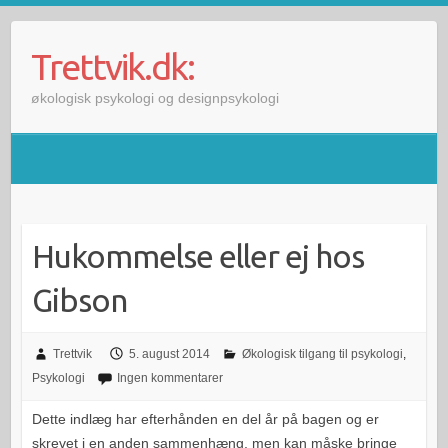
Skip
to
Trettvik.dk:
content
økologisk psykologi og designpsykologi
Hukommelse eller ej hos
Gibson
Trettvik
5. august 2014
Økologisk tilgang til psykologi
,
Psykologi
Ingen kommentarer
Dette indlæg har efterhånden en del år på bagen og er
skrevet i en anden sammenhæng, men kan måske bringe