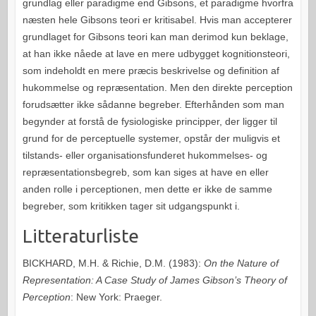
grundlag eller paradigme end Gibsons, et paradigme hvorfra
næsten hele Gibsons teori er kritisabel. Hvis man accepterer
grundlaget for Gibsons teori kan man derimod kun beklage,
at han ikke nåede at lave en mere udbygget kognitionsteori,
som indeholdt en mere præcis beskrivelse og definition af
hukommelse og repræsentation. Men den direkte perception
forudsætter ikke sådanne begreber. Efterhånden som man
begynder at forstå de fysiologiske principper, der ligger til
grund for de perceptuelle systemer, opstår der muligvis et
tilstands- eller organisationsfunderet hukommelses- og
repræsentationsbegreb, som kan siges at have en eller
anden rolle i perceptionen, men dette er ikke de samme
begreber, som kritikken tager sit udgangspunkt i.
Litteraturliste
BICKHARD, M.H. & Richie, D.M. (1983):
On the Nature of
Representation: A Case Study of James Gibson’s Theory of
Perception
: New York: Praeger.