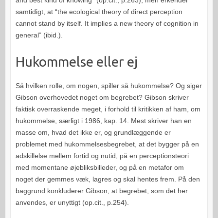
and best kind of knowing” (op.cit., p.263), men erkender
samtidigt, at “the ecological theory of direct perception
cannot stand by itself. It implies a new theory of cognition in
general” (ibid.).
Hukommelse eller ej
Så hvilken rolle, om nogen, spiller så hukommelse? Og siger
Gibson overhovedet noget om begrebet? Gibson skriver
faktisk overraskende meget, i forhold til kritikken af ham, om
hukommelse, særligt i 1986, kap. 14. Mest skriver han en
masse om, hvad det ikke er, og grundlæggende er
problemet med hukommelsesbegrebet, at det bygger på en
adskillelse mellem fortid og nutid, på en perceptionsteori
med momentane øjebliksbilleder, og på en metafor om
noget der gemmes væk, lagres og skal hentes frem. På den
baggrund konkluderer Gibson, at begrebet, som det her
anvendes, er unyttigt (op.cit., p.254).