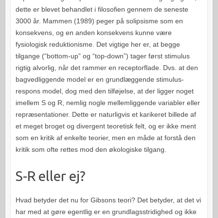
dette er blevet behandlet i filosofien gennem de seneste
3000 år. Mammen (1989) peger på solipsisme som en
konsekvens, og en anden konsekvens kunne være
fysiologisk reduktionisme. Det vigtige her er, at begge
tilgange (“bottom-up” og “top-down”) tager først stimulus
rigtig alvorlig, når det rammer en receptorflade. Dvs. at den
bagvedliggende model er en grundlæggende stimulus-
respons model, dog med den tilføjelse, at der ligger noget
imellem S og R, nemlig nogle mellemliggende variabler eller
repræsentationer. Dette er naturligvis et karikeret billede af
et meget broget og divergent teoretisk felt, og er ikke ment
som en kritik af enkelte teorier, men en måde at forstå den
kritik som ofte rettes mod den økologiske tilgang.
S-R eller ej?
Hvad betyder det nu for Gibsons teori? Det betyder, at det vi
har med at gøre egentlig er en grundlagsstridighed og ikke