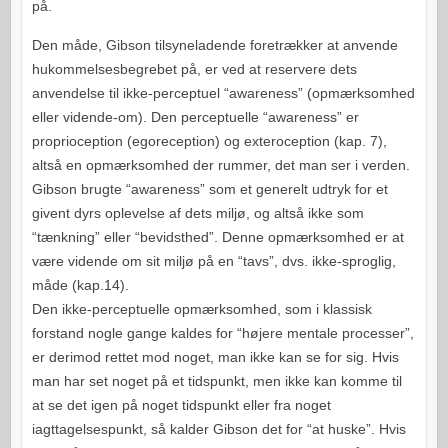
på.
Den måde, Gibson tilsyneladende foretrækker at anvende
hukommelsesbegrebet på, er ved at reservere dets
anvendelse til ikke-perceptuel “awareness” (opmærksomhed
eller vidende-om). Den perceptuelle “awareness” er
proprioception (egoreception) og exteroception (kap. 7),
altså en opmærksomhed der rummer, det man ser i verden.
Gibson brugte “awareness” som et generelt udtryk for et
givent dyrs oplevelse af dets miljø, og altså ikke som
“tænkning” eller “bevidsthed”. Denne opmærksomhed er at
være vidende om sit miljø på en “tavs”, dvs. ikke-sproglig,
måde (kap.14).
Den ikke-perceptuelle opmærksomhed, som i klassisk
forstand nogle gange kaldes for “højere mentale processer”,
er derimod rettet mod noget, man ikke kan se for sig. Hvis
man har set noget på et tidspunkt, men ikke kan komme til
at se det igen på noget tidspunkt eller fra noget
iagttagelsespunkt, så kalder Gibson det for “at huske”. Hvis