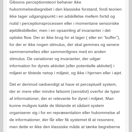
Gibsons perceptionsteori behøver ikke
hukommelsesbegrebet i den klassiske forstand, fordi teorien
ikke tager udgangspunkt i en adskillelse mellem fortid og
nutid i perceptionsprocessen eller i momentane sensoriske
øjebliksbilleder, men i en opsamling af invarianter i det
optiske flow. Der er ikke brug for et lager ( eller en “buffer”),
for der er ikke nogen stimulus, der skal gemmes og senere
sammensmeltes eller sammenlignes med en anden
stimulus. De variationer og invarianter, der udgør
information for dyrets aktivitet (eller potentielle aktivitet) i
miljøet er tilstede netop i miljøet, og ikke i hjernen eller i øjet.
Det er derimod nødvendigt at have et perceptuelt system,
der er mere eller mindre følsomt (sensitivt) overfor de typer
af informationer, der er relevante for dyret i miljøet. Man
kunne muligvis kalde de tilstande et sådant system
organiserer sig i for en repræsentation eller hukommelse af
de informationer, der får eller fik systemet til at resonere,
men dette er ikke den klassiske måde at tænke begreberne