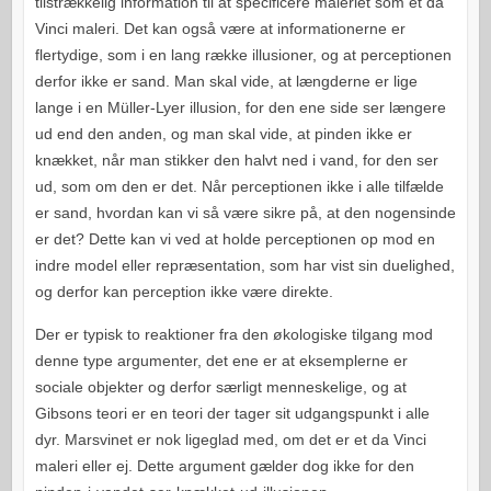
tilstrækkelig information til at specificere maleriet som et da
Vinci maleri. Det kan også være at informationerne er
flertydige, som i en lang række illusioner, og at perceptionen
derfor ikke er sand. Man skal vide, at længderne er lige
lange i en Müller-Lyer illusion, for den ene side ser længere
ud end den anden, og man skal vide, at pinden ikke er
knækket, når man stikker den halvt ned i vand, for den ser
ud, som om den er det. Når perceptionen ikke i alle tilfælde
er sand, hvordan kan vi så være sikre på, at den nogensinde
er det? Dette kan vi ved at holde perceptionen op mod en
indre model eller repræsentation, som har vist sin duelighed,
og derfor kan perception ikke være direkte.
Der er typisk to reaktioner fra den økologiske tilgang mod
denne type argumenter, det ene er at eksemplerne er
sociale objekter og derfor særligt menneskelige, og at
Gibsons teori er en teori der tager sit udgangspunkt i alle
dyr. Marsvinet er nok ligeglad med, om det er et da Vinci
maleri eller ej. Dette argument gælder dog ikke for den