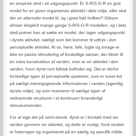
en empirisk strid i sit udgangspunkt. Er S-R/S-O-R en god
model for en given organismes aktivitet i dets miljø, eller skal
der en alternativ model til, og i givet fald hvilken? Gibson
afviser eksplicit mange gange S-R/S-O-R modellen, og i dets
sted prøver han at sætte en model, der tager udgangspunkt
i dyrets aktivitet, særligt som det kommer til udtryk i den
perceptuelle aktivitet. At se, høre, føle, lugte og smage er
ikke en passiv stimulering af forskellige sanser, der bliver til
en indre konstruktion af verden, men er en aktivitet i den
verden, hvori dyret rent faktisk befinder sig. Det er derfor
forskellige typer af perceptuelle systemer, som er tunet ind
på særligt meningsgivende informationer i verden (egentlig;
dyrets miljø), og som resonerer til særlige typer af
vedvarende strukturer i et kontinuert foranderligt
stimulusmønster.
For at sige det på semi-dansk, dyret er i kontakt med sin
verden gennem sin aktivitet, og dette er muligt, fordi verden
er heterogen og organiseret på en særlig og specifik måde.