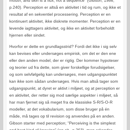
mouth, and skin is a flux, not a sequence” (Gibson, 1986,
p.240). Perception er altså en aktivitet i tid og rum, og ikke et
resultat af en sekventiel processering. Perception er en
kontinuert aktivitet, ikke diskrete momenter. Perception er en
levende iagttagers aktivitet, og ikke en aktivitet forbeholdt
hjernen eller sindet.
Hvorfor er dette en grundlagsstrid? Fordi det ikke i sig selv
kan bevises eller undersøges empirisk, om det er den ene
eller den anden model, der er rigtig. Der kommer hypoteser
og teorier ud fra dette, som giver forskellige forudsigelser,
og som selvfølgelig kan undersøges, men udgangspunktet
kan ikke som sådan undersøges. Hvis man altså tager som
udgangspunkt, at dyret er aktivt i miljøet, og at perception er
en aktivitet, der retter sig mod særlige aspekter i miljøet, så
har man fjernet sig så meget fra de klassiske S-R/S-O-R
modeller, at det vokabularium, som disse bruger på én
måde, må tages op til revision og anvendes på en anden.
Gibson starter med perception; “Perceiving is the simplest