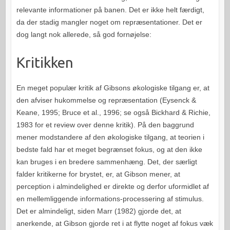
relevante informationer på banen. Det er ikke helt færdigt,
da der stadig mangler noget om repræsentationer. Det er
dog langt nok allerede, så god fornøjelse:
Kritikken
En meget populær kritik af Gibsons økologiske tilgang er, at
den afviser hukommelse og repræsentation (Eysenck &
Keane, 1995; Bruce et al., 1996; se også Bickhard & Richie,
1983 for et review over denne kritik). På den baggrund
mener modstandere af den økologiske tilgang, at teorien i
bedste fald har et meget begrænset fokus, og at den ikke
kan bruges i en bredere sammenhæng. Det, der særligt
falder kritikerne for brystet, er, at Gibson mener, at
perception i almindelighed er direkte og derfor uformidlet af
en mellemliggende informations-processering af stimulus.
Det er almindeligt, siden Marr (1982) gjorde det, at
anerkende, at Gibson gjorde ret i at flytte noget af fokus væk