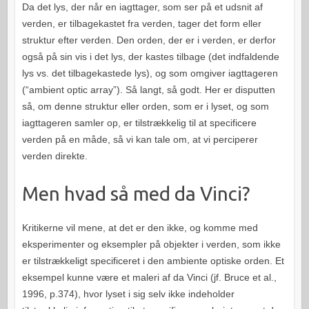
Da det lys, der når en iagttager, som ser på et udsnit af
verden, er tilbagekastet fra verden, tager det form eller
struktur efter verden. Den orden, der er i verden, er derfor
også på sin vis i det lys, der kastes tilbage (det indfaldende
lys vs. det tilbagekastede lys), og som omgiver iagttageren
(“ambient optic array”). Så langt, så godt. Her er disputten
så, om denne struktur eller orden, som er i lyset, og som
iagttageren samler op, er tilstrækkelig til at specificere
verden på en måde, så vi kan tale om, at vi perciperer
verden direkte.
Men hvad så med da Vinci?
Kritikerne vil mene, at det er den ikke, og komme med
eksperimenter og eksempler på objekter i verden, som ikke
er tilstrækkeligt specificeret i den ambiente optiske orden. Et
eksempel kunne være et maleri af da Vinci (jf. Bruce et al.,
1996, p.374), hvor lyset i sig selv ikke indeholder