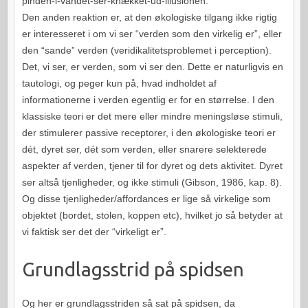
pinden-i-vandet-ser-knækket-ud-illusionen.
Den anden reaktion er, at den økologiske tilgang ikke rigtig
er interesseret i om vi ser “verden som den virkelig er”, eller
den “sande” verden (veridikalitetsproblemet i perception).
Det, vi ser, er verden, som vi ser den. Dette er naturligvis en
tautologi, og peger kun på, hvad indholdet af
informationerne i verden egentlig er for en størrelse. I den
klassiske teori er det mere eller mindre meningsløse stimuli,
der stimulerer passive receptorer, i den økologiske teori er
dét, dyret ser, dét som verden, eller snarere selekterede
aspekter af verden, tjener til for dyret og dets aktivitet. Dyret
ser altså tjenligheder, og ikke stimuli (Gibson, 1986, kap. 8).
Og disse tjenligheder/affordances er lige så virkelige som
objektet (bordet, stolen, koppen etc), hvilket jo så betyder at
vi faktisk ser det der “virkeligt er”.
Grundlagsstrid på spidsen
Og her er grundlagsstriden så sat på spidsen, da