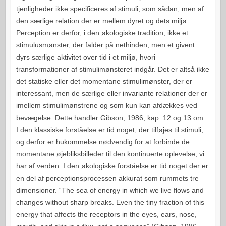
tjenligheder ikke specificeres af stimuli, som sådan, men af
den særlige relation der er mellem dyret og dets miljø.
Perception er derfor, i den økologiske tradition, ikke et
stimulusmønster, der falder på nethinden, men et givent
dyrs særlige aktivitet over tid i et miljø, hvori
transformationer af stimulimønsteret indgår. Det er altså ikke
det statiske eller det momentane stimulimønster, der er
interessant, men de særlige eller invariante relationer der er
imellem stimulimønstrene og som kun kan afdækkes ved
bevægelse. Dette handler Gibson, 1986, kap. 12 og 13 om.
I den klassiske forståelse er tid noget, der tilføjes til stimuli,
og derfor er hukommelse nødvendig for at forbinde de
momentane øjebliksbilleder til den kontinuerte oplevelse, vi
har af verden. I den økologiske forståelse er tid noget der er
en del af perceptionsprocessen akkurat som rummets tre
dimensioner. “The sea of energy in which we live flows and
changes without sharp breaks. Even the tiny fraction of this
energy that affects the receptors in the eyes, ears, nose,